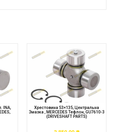
. INA,
Хрестовина 53×135, Центральна
Хрес
EDES,
Змазка , MERCEDES Тефлон, GU7610-3
Змазк
(DRIVESHAFT PARTS)