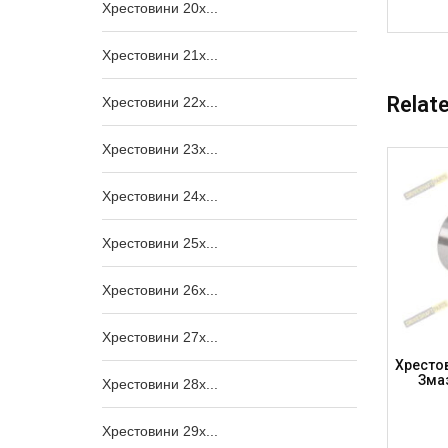
Хрестовини 20x...
Хрестовини 21x...
Relat
Хрестовини 22x...
Хрестовини 23x...
Хрестовини 24x...
Хрестовини 25x...
Хрестовини 26x...
Хрестовини 27x...
альна
Хрестовина 53×135, Центральна
Хрестов
U7610-3
Змазка , MERCEDES Тефлон, GU7610
Зма
Хрестовини 28x...
(DRIVESHAFT PARTS)
Хрестовини 29x...