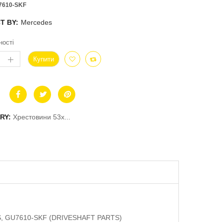
7610-SKF
T BY:
Mercedes
ності
Купити
RY:
Хрестовини 53x...
ES, GU7610-SKF (DRIVESHAFT PARTS)