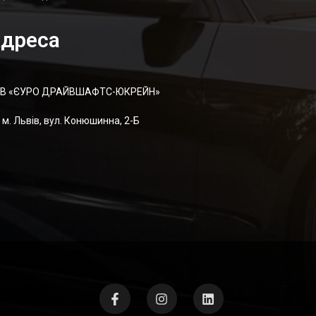
дреса
В «ЄУРО ДРАЙВШАФТC-ЮКРЕЙН»
м. Львів, вул. Конюшинна, 2-Б