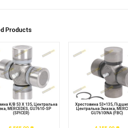
ed Products
ина К/в 53 X 135, Центральна
Хрестовина 53×135, Підшип
зка, MERCEDES, GU7610-SP
Центральна Змазка, MERC
(SPICER)
GU7610INA (FBC)