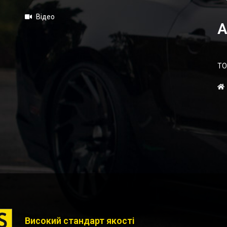
Відео
А
ТО
Високий стандарт якості