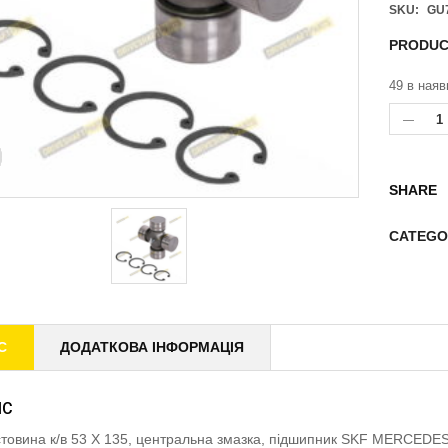
SKU:
GU
PRODUC
49 в наяв
SHARE
CATEGO
С
ДОДАТКОВА ІНФОРМАЦІЯ
ИС
товина к/в 53 X 135, центральна змазка, підшипник SKF MERCED