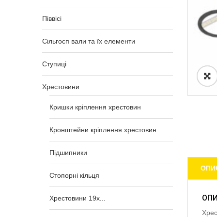
Піввісі
Сільгосп вали та їх елементи
Ступиці
Хрестовини
Кришки кріплення хрестовин
Кронштейни кріплення хрестовин
Підшипники
ОПИ
Стопорні кільця
ОП
Хрестовини 19x...
Хрес