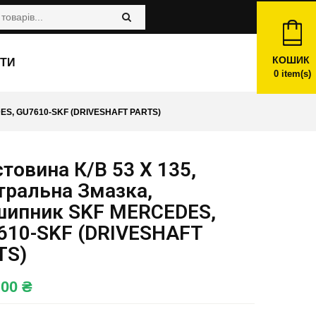
КОШИК
ТИ
0
item(s)
S, GU7610-SKF (DRIVESHAFT PARTS)
товина К/в 53 X 135,
тральна Змазка,
шипник SKF MERCEDES,
610-SKF (DRIVESHAFT
TS)
,00
₴