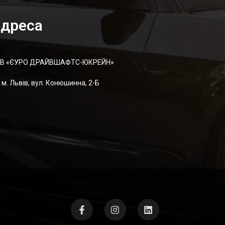
дреса
В «ЄУРО ДРАЙВШАФТC-ЮКРЕЙН»
м. Львів, вул. Конюшинна, 2-Б