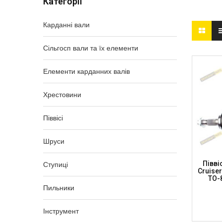
Категорії
Карданні вали
Сільгосп вали та їх елементи
Елементи карданних валів
Хрестовини
Піввісі
Шруси
Півві
Ступиці
Cruise
TO-
Пильники
Інструмент