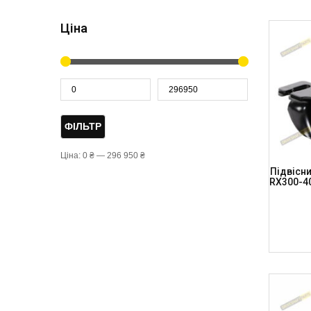
Ціна
ФІЛЬТР
Ціна:
0 ₴
—
296 950 ₴
Підвісн
RX300-40