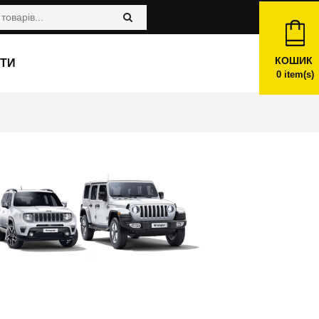
КОШИК
ТИ
0
item(s)