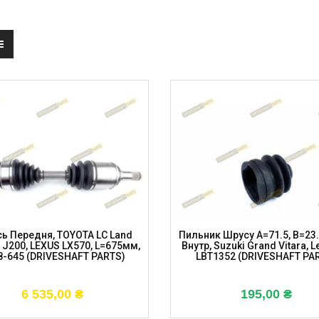
сь Передня, TOYOTA LC Land
Пильник Шрусу A=71.5, B=23.
r J200, LEXUS LX570, L=675мм,
Внутр, Suzuki Grand Vitara, Le
8-645 (DRIVESHAFT PARTS)
LBT1352 (DRIVESHAFT PA
6 535,00
₴
195,00
₴