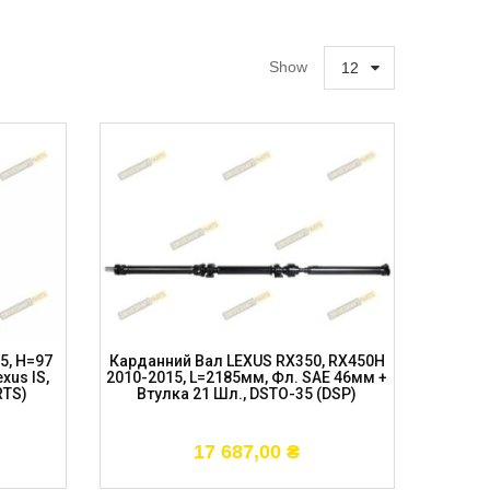
Show
12
5, H=97
Карданний Вал LEXUS RX350, RX450H
xus IS,
2010-2015, L=2185мм, Фл. SAE 46мм +
RTS)
Втулка 21 Шл., DSTO-35 (DSP)
17 687,00
₴