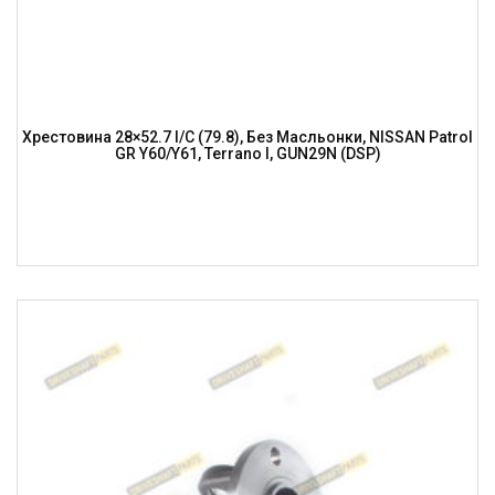
Хрестовина 28×52.7 I/C (79.8), Без Масльонки, NISSAN Patrol
GR Y60/Y61, Terrano I, GUN29N (DSP)