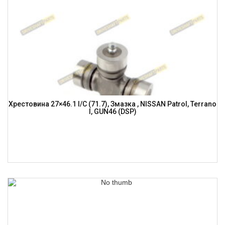
Хрестовина 27×46.1 I/C (71.7), Змазка , NISSAN Patrol, Terrano
I, GUN46 (DSP)