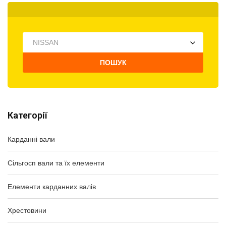
NISSAN
ПОШУК
Категорії
Карданні вали
Сільгосп вали та їх елементи
Елементи карданних валів
Хрестовини