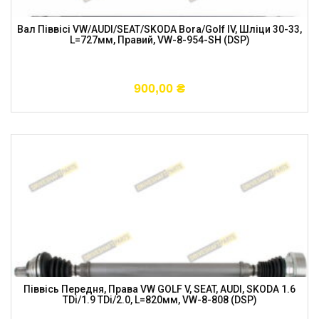
Вал Піввісі VW/AUDI/SEAT/SKODA Bora/Golf IV, Шліци 30-33,
L=727мм, Правий, VW-8-954-SH (DSP)
900,00
₴
Піввісь Передня, Права VW GOLF V, SEAT, AUDI, SKODA 1.6
TDi/1.9 TDi/2.0, L=820мм, VW-8-808 (DSP)