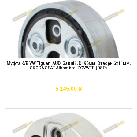
Муфта К/в VW Tiguan, AUDI Задній, D=96мм, Отвори 6×11мм,
SKODA SEAT Alhambra, ZGVWTR (DSP)
5 145,00
₴