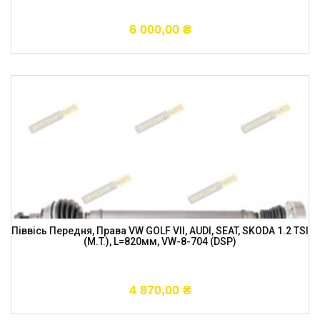
6 000,00
₴
Піввісь Передня, Права VW GOLF VII, AUDI, SEAT, SKODA 1.2 TSI
(M.T.), L=820мм, VW-8-704 (DSP)
4 870,00
₴