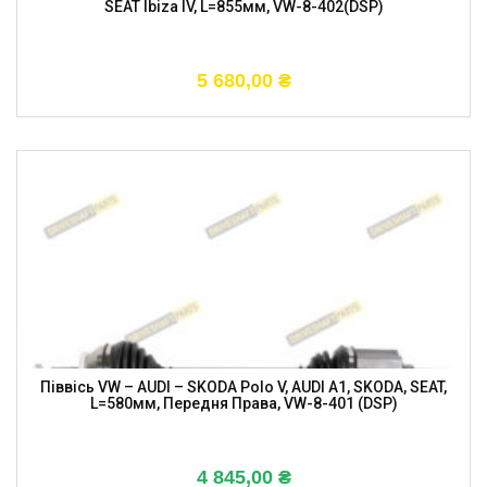
SEAT Ibiza IV, L=855мм, VW-8-402(DSP)
5 680,00
₴
Піввісь VW – AUDI – SKODA Polo V, AUDI A1, SKODA, SEAT,
L=580мм, Передня Права, VW-8-401 (DSP)
4 845,00
₴