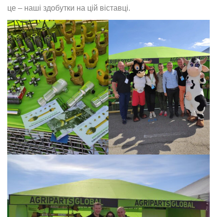
це – наші здобутки на цій віставці.