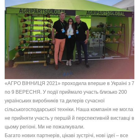
«АГРО ВІННИЦЯ 2021» проходила вперше в Україні з 7
по 9 ВЕРЕСНЯ. У події приймало участь близько 200
українських виробників та дилерів сучасної
сільськогосподарської техніки. Наша компанія не могла
не прийняти участь у першій й перспективній виставці в
цьому регіоні. Ми не пожалкували.
Багато нових партнерів, цікаві зустрічі, нові ідеї – все