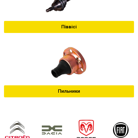
Піввісі
Пильники