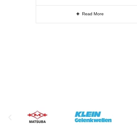
а
Read More
ймає
1», яка
обережна,
е на