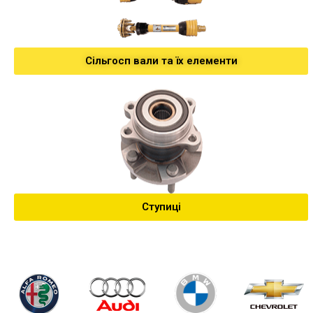
Сільгосп вали та їх елементи
Ступиці