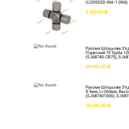
UJ3092SD-INA-1 (INA)
2 100,00
₴
Рухоме Шліцьове З'єд
Підвісний 75 Труба 1
(SJ68740-CB75), SJ68
20 000,00
₴
Рухоме Шліцьове З'єдн
X 4мм, L=260мм, Висок
(SJ68740100S), SJ687
18 240,00
₴