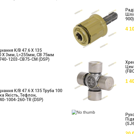
Рад
Шліц
900)
4 1
нання К/в 47.6 X 135
20 X 3мм, L=255мм, CB 75мм
740-1203-CB75-CM (DSP)
Хрес
Цен
(FBC
1 4
ання К/в 47.6 X 135 Труба 100
а Якість, Тефлон,
40-1004-260-TR (DSP)
Рух
Підв
(SJ
20 