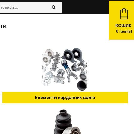
КОШИК
ТИ
0
item(s)
Елементи карданних валів