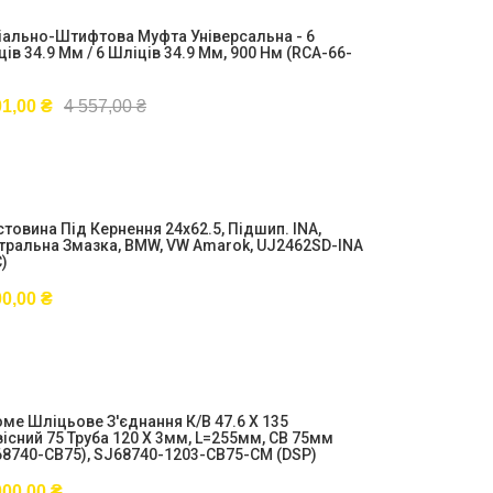
іально-Штифтова Муфта Універсальна - 6
ів 34.9 Мм / 6 Шліців 34.9 Мм, 900 Нм (RCA-66-
01,00
₴
4 557,00
₴
товина Під Кернення 24x62.5, Підшип. INA,
тральна Змазка, BMW, VW Amarok, UJ2462SD-INA
)
00,00
₴
оме Шліцьове З'єднання К/в 47.6 X 135
існий 75 Труба 120 X 3мм, L=255мм, CB 75мм
68740-CB75), SJ68740-1203-CB75-CM (DSP)
000,00
₴