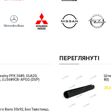
ПЕРЕГЛЯНУТІ
salny PFK 3689, GUA20,
Універсальна - 8 Шліців / 8 Шліців
Шти
G, UJ3689CB-APGQ (DSP)
Диск, 1200 Нм, (FCA-88-1200)
80)
35,
о Валу 30x92, Без Тавотниці,