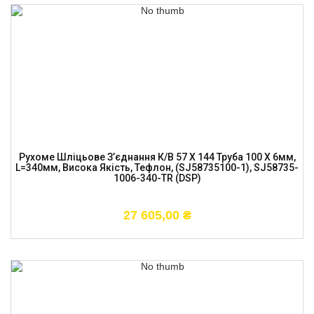
Рухоме Шліцьове З’єднання К/в 57 X 144 Труба 100 X 6мм,
L=340мм, Висока Якість, Тефлон, (SJ58735100-1), SJ58735-
1006-340-TR (DSP)
27 605,00
₴