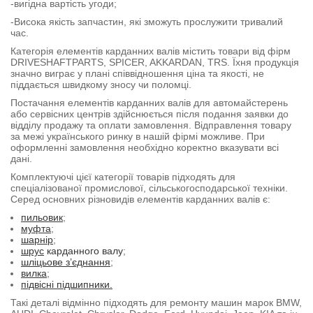
-вигідна вартість угоди;
-Висока якість запчастин, які зможуть прослужити тривалий
час.
Категорія елементів карданних валів містить товари від фірм
DRIVESHAFTPARTS, SPICER, AKKARDAN, TRS. Їхня продукція
значно виграє у плані співвідношення ціна та якості, не
піддається швидкому зносу чи поломці.
Постачання елементів карданних валів для автомайстерень
або сервісних центрів здійснюється після подання заявки до
відділу продажу та оплати замовлення. Відправлення товару
за межі українського ринку в нашій фірмі можливе. При
оформленні замовлення необхідно коректно вказувати всі
дані.
Комплектуючі цієї категорії товарів підходять для
спеціалізованої промислової, сільськогосподарської техніки.
Серед основних різновидів елементів карданних валів є:
пильовик
;
муфта
;
шарнір
;
шрус
карданного валу
;
шліцьове з’єднання
;
вилка
;
підвісні підшипники.
Такі деталі відмінно підходять для ремонту машин марок BMW,