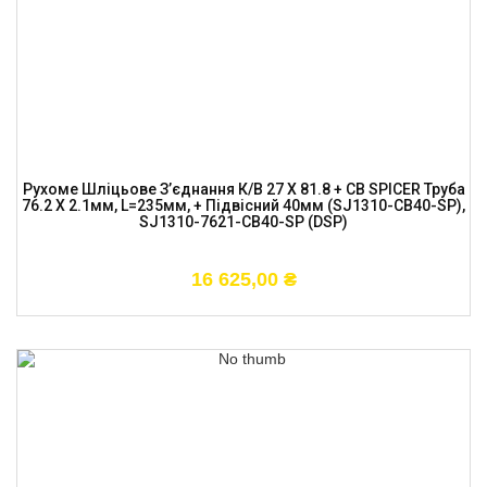
Рухоме Шліцьове З’єднання К/в 27 X 81.8 + CB SPICER Труба
76.2 X 2.1мм, L=235мм, + Підвісний 40мм (SJ1310-CB40-SP),
SJ1310-7621-CB40-SP (DSP)
16 625,00
₴