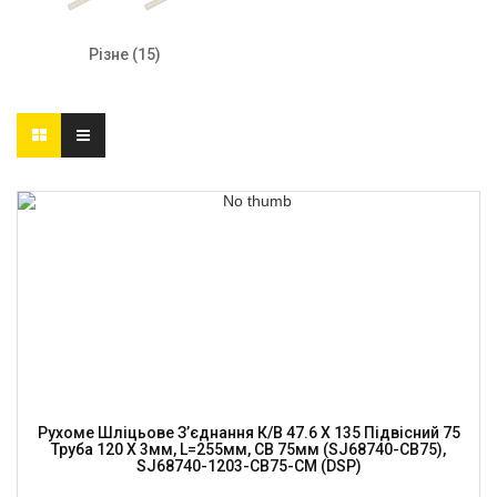
Різне
(15)
Рухоме Шліцьове З’єднання К/в 47.6 X 135 Підвісний 75
Труба 120 X 3мм, L=255мм, CB 75мм (SJ68740-CB75),
SJ68740-1203-CB75-CM (DSP)