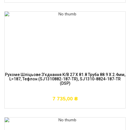
Рухоме Шліцьове З’єднання К/в 27 X 81.8 Труба 88.9 X 2.4мм,
L=187, Тефлон (SJ1310882-187-TR), SJ1310-8824-187-TR
(DSP)
7 735,00
₴