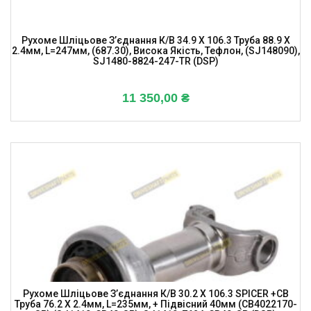
Рухоме Шліцьове З’єднання К/в 34.9 X 106.3 Труба 88.9 X
2.4мм, L=247мм, (687.30), Висока Якість, Тефлон, (SJ148090),
SJ1480-8824-247-TR (DSP)
11 350,00
₴
Рухоме Шліцьове З’єднання К/в 30.2 X 106.3 SPICER +CB
Труба 76.2 X 2.4мм, L=235мм, + Підвісний 40мм (CB4022170-