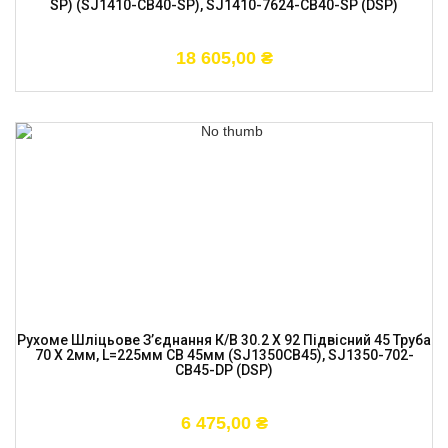
SP) (SJ1410-CB40-SP), SJ1410-7624-CB40-SP (DSP)
18 605,00
₴
Рухоме Шліцьове З’єднання К/в 30.2 X 92 Підвісний 45 Труба
70 X 2мм, L=225мм CB 45мм (SJ1350CB45), SJ1350-702-
CB45-DP (DSP)
6 475,00
₴