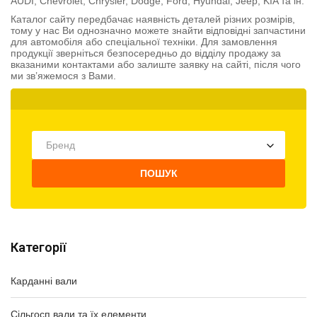
AUDI, Chevrolet, Chrysler, Dodge, Ford, Hyundai, Jeep, KIA та ін.
Каталог сайту передбачає наявність деталей різних розмірів,
тому у нас Ви однозначно можете знайти відповідні запчастини
для автомобіля або спеціальної техніки. Для замовлення
продукції зверніться безпосередньо до відділу продажу за
вказаними контактами або залиште заявку на сайті, після чого
ми зв’яжемося з Вами.
Бренд
ПОШУК
Категорії
Карданні вали
Сільгосп вали та їх елементи