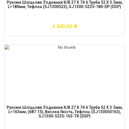
Рухоме Шліцьове З’єднання К/в 27 X 74.6 Труба 52 X 3.5мм,
L=180мм, Тефлон (SJ1300523), SJ1300-5235-180-DP (DSP)
4 340,00
₴
Рухоме Шліцьове З’єднання К/в 27 X 74.6 Труба 52 X 3.5мм,
L=163мм, (687.15), Висока Якість, Тефлон, (SJ130050163),
SJ1300-5235-163-TR (DSP)