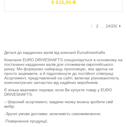
8 615,00
₴
1
2
…
249
250
Деталі до карданних валів від компанії Eurodriveshafts
Компанія EURO DRIVESHAFTS спеціалізується в основному на
постачанні карданних валів для споживачів європейського
ринку. Ми формуємо найкращу пропозицію, яка здатна не
просто зацікавити, а й підштовхнути до постійної співпраці.
Асортимент, представлений на сайті, включає різноманітність
комплектуючих запчастин від надійних виробників.
Є кілька важливих переваг, коли Ви купуєте товар у EURO
DRIVESHAFTS:
– Широкий асортимент, завдяки якому можна зробити свій
вибір;
-Зручні умови доставки, можливість самовивезення;
-Повернення продукції;