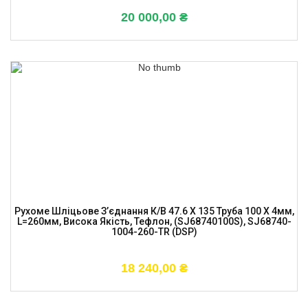
20 000,00
₴
Рухоме Шліцьове З’єднання К/в 47.6 X 135 Труба 100 X 4мм,
L=260мм, Висока Якість, Тефлон, (SJ68740100S), SJ68740-
1004-260-TR (DSP)
18 240,00
₴