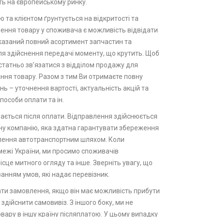
ть на європейському ринку.
 та клієнтом ґрунтується на відкритості та
лення товару у споживача є можливість відвідати
казаний повний асортимент запчастин та
для здійснення передачі моменту, що крутить. Щоб
статньо зв’язатися з відділом продажу для
ня товару. Разом з тим Ви отримаєте повну
ь – уточнення вартості, актуальність акцій та
пособи оплати та ін.
вається після оплати. Відправлення здійснюється
ну компанію, яка здатна гарантувати збереження
лення автотранспортним шляхом. Коли
межі України, ми просимо споживачів
ісце митного огляду та інше. Зверніть увагу, що
анням умов, які надає перевізник.
ти замовлення, якщо він має можливість прибути
здійснити самовивіз. З іншого боку, ми не
вару в іншу країну післяплатою. У цьому випадку