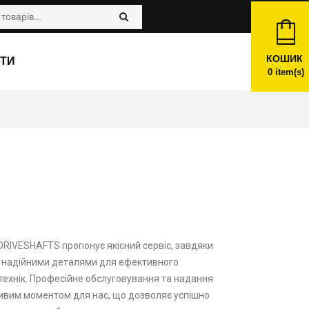
КОШИК
ТИ
0
item(s)
DRIVESHAFTS пропонує якісний сервіс, завдяки
і надійними деталями для ефективного
технік. Професійне обслуговування та надання
ивим моментом для нас, що дозволяє успішно