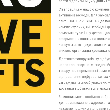
вести підприємницьку діяльніс
Співпраця між нашою компанією
активній взаємодії. Для замов
сайт EURO DRIVESHAFTS, де по
комплектуючих, які необхідні 
замовити ту чи іншу деталь, до
оформлення заявки на постачан
консультацію щодо різних питан
знижок, організація доставки, с
Доставка товару клієнту відбу
через транспортно-експедицій
товару при переміщенні замов
відправлення відбувається за 
узгоджувати спосіб упаковки, м
доставка відбувається з урахув
Замовник може особисто забра
до нас за вказаною адресою та 
надаємо послуги з відправки то