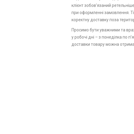
клієнт зобов’язаний ретельніше
при оформленні замовлення. Т
коректну доставку поза територ
Просимо бути уважними та вра
у робочі дні – з понеділка по 
доставки товару можна отрима