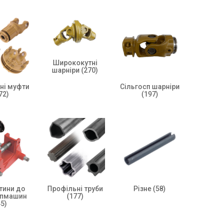
Ширококутні
шарніри
(270)
ні муфти
Сільгосп шарніри
72)
(197)
тини до
Профільні труби
Різне
(58)
спмашин
(177)
45)