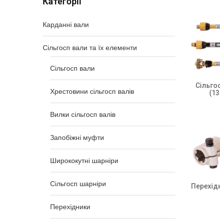
Категорії
Карданні вали
Сільгосп вали та їх елементи
Сільгосп вали
Сільго
Хрестовини сільгосп валів
(13
Вилки сільгосп валів
Запобіжні муфти
Ширококутні шарніри
Сільгосп шарніри
Перехід
Перехідники