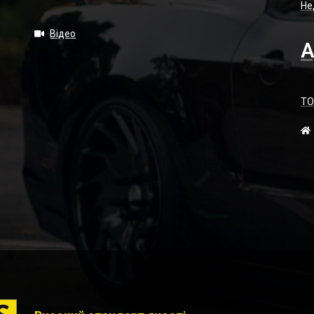
Не
Відео
А
ТО