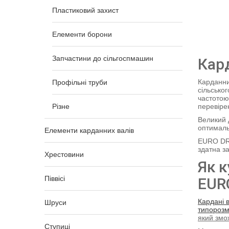
Пластиковий захист
Елементи борони
Запчастини до сільгоспмашин
Кард
Карданни
Профільні труби
сільсько
частотою
перевіре
Різне
Великий 
оптималь
Елементи карданних валів
EURO DRI
здатна з
Хрестовини
Як к
Піввісі
EUR
Кардані 
Шруси
типорозм
який змо
Ступиці