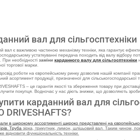
анний вал для сільгосптехніки
й вал є важливою частиною механізму техніки, яка гарантує ефект
господарському устаткуванні передача походить від валу відбору по
. При необхідності
заміни
карданного валу для сільгосптехніки
н
ної торгової марки.
досвід роботи на європейському ринку дозволив нашій компанії пра
ний асортимент продукції, призначеної для сільськогосподарської т
VESHAFTS – це гарантія якості та збереження товару при доставці.
алучити покупця. Водночас у нас діють знижки, що дозволяють зроб
упити карданний вал для сільго
O DRIVESHAFTS?
вали в широкому ассортименті широко представлені на європейськом
ірів.
Труба
зірка, трикутник, лимон, шліцьовий вал. Таким чином, по
же відновити функціональність техніки.