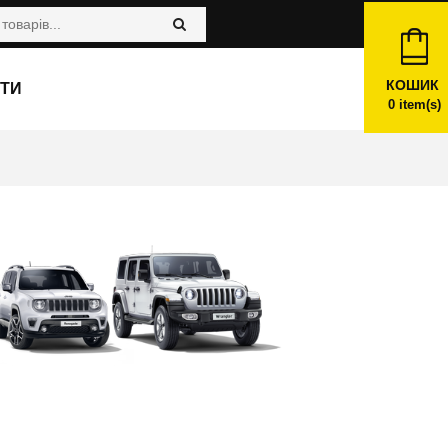
КОШИК
ТИ
0
item(s)