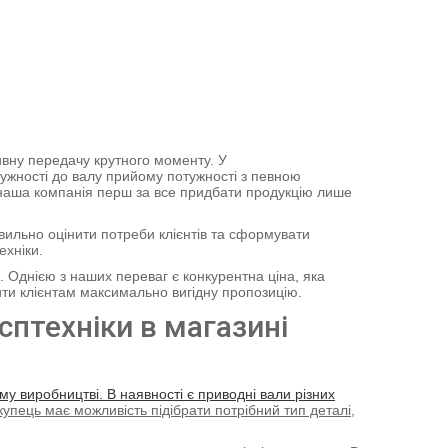
ивну передачу крутного моменту. У
тужності до валу прийому потужності з певною
аша компанія перш за все придбати продукцію лише
вильно оцінити потреби клієнтів та сформувати
ехніки.
 Однією з наших переваг є конкурентна ціна, яка
ити клієнтам максимально вигідну пропозицію.
сптехніки в магазині
у виробництві. В наявності є приводні вали різних
купець має можливість підібрати потрібний тип деталі,