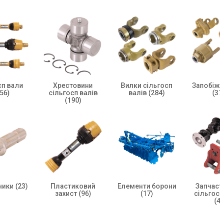
сп вали
Хрестовини
Вилки сільгосп
Запобіж
56)
сільгосп валів
валів
(284)
(3
(190)
ники
(23)
Пластиковий
Елементи борони
Запчас
захист
(96)
(17)
сільго
(