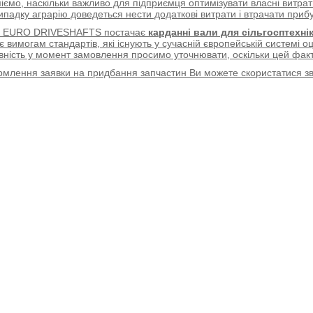
іємо, наскільки важливо для підприємця оптимізувати власні витрат
ипадку аграрію доведеться нести додаткові витрати і втрачати прибу
я EURO DRIVESHAFTS постачає
карданні вали для сільгосптехні
є вимогам стандартів, які існують у сучасній європейській системі оц
вність у момент замовлення просимо уточнювати, оскільки цей факт
млення заявки на придбання запчастин Ви можете скористатися 