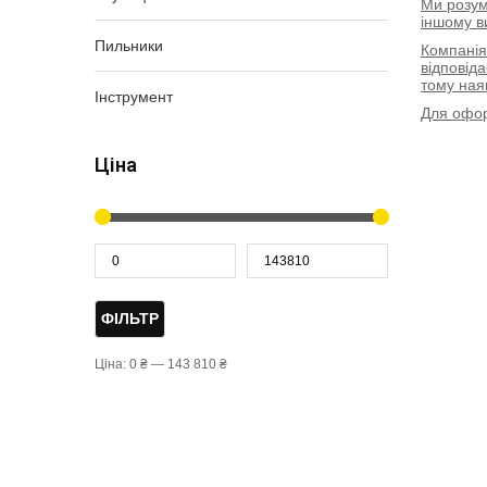
Ми розум
іншому в
Пильники
Компані
відповіда
тому ная
Інструмент
Для офор
Ціна
ФІЛЬТР
Ціна:
0 ₴
—
143 810 ₴