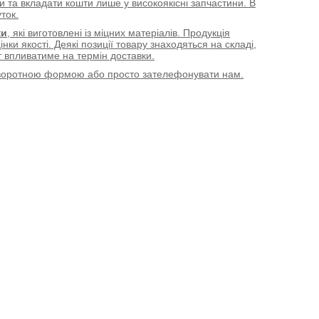
и та вкладати кошти лише у високоякісні запчастини. В
ток.
ки
, які виготовлені із міцних матеріалів. Продукція
інки якості. Деякі позиції товару знаходяться на складі,
 впливатиме на термін доставки.
зворотною формою або просто зателефонувати нам.