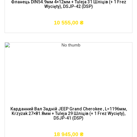
Фланець DIN54.9мм 4×12мм + Tuleja 31 Шліців (+ 1 Frez
Wycięty), DSJP-42 (DSP)
10 555,00
₴
Карданний Вал Задній JEEP Grand Cherokee , L=1196мм,
Krzyżak 27×81.8мм + Tuleja 29 Шліців (+ 1 Frez Wycięty),
DSJP-41 (DSP)
18 945,00
₴