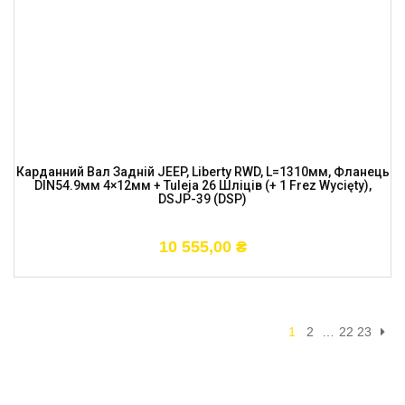
Карданний Вал Задній JEEP, Liberty RWD, L=1310мм, Фланець
DIN54.9мм 4×12мм + Tuleja 26 Шліців (+ 1 Frez Wycięty),
DSJP-39 (DSP)
10 555,00
₴
1
2
…
22
23