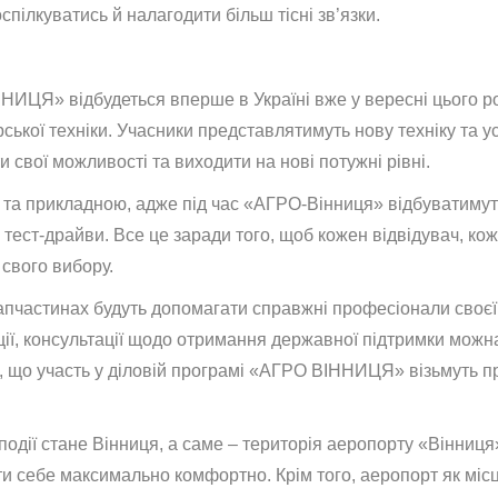
пілкуватись й налагодити більш тісні зв’язки.
ЦЯ» відбудеться вперше в Україні вже у вересні цього року
ської техніки. Учасники представлятимуть нову техніку та ус
свої можливості та виходити на нові потужні рівні.
 та прикладною, адже під час «АГРО-Вінниця» відбуватимут
а тест-драйви. Все це заради того, щоб кожен відвідувач, к
 свого вибору.
 запчастинах будуть допомагати справжні професіонали сво
ції, консультації щодо отримання державної підтримки можна 
, що участь у діловій програмі «АГРО ВІННИЦЯ» візьмуть пр
 події стане Вінниця, а саме – територія аеропорту «Вінни
ати себе максимально комфортно. Крім того, аеропорт як мі