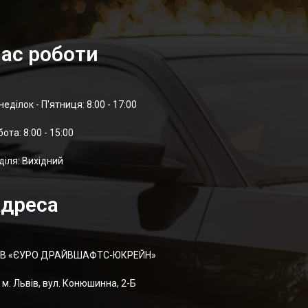
ас роботи
неділок - П'ятниця: 8:00 - 17:00
отa: 8:00 - 15:00
діля: Вихідний
дреса
В «ЄУРО ДРАЙВШАФТC-ЮКРЕЙН»
м. Львів, вул. Конюшинна, 2-Б