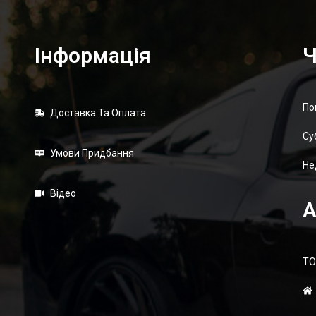
Інформація
Ч
По
Доставка Та Оплата
Суб
Умови Придбання
Не
Відео
А
ТО