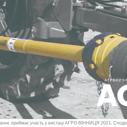
станнє приймає участь у вистаці АГРО ВІННИЦЯ 2021. Споді