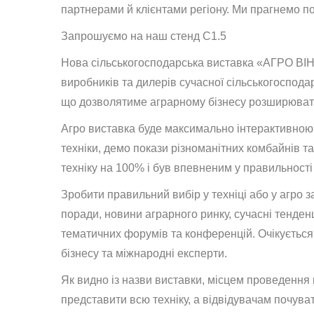
партнерами й клієнтами регіону. Ми прагнемо пос
Запрошуємо на наш стенд С1.5
Нова сільськогосподарська виставка «АГРО ВІННИ
виробників та дилерів сучасної сільськогосподар
що дозволятиме аграрному бізнесу розширювати 
Агро виставка буде максимально інтерактивною
техніки, демо покази різноманітних комбайнів т
техніку на 100% і був впевненим у правильності
Зробити правильний вибір у техніці або у агро
поради, новини аграрного ринку, сучасні тенден
тематичних форумів та конференцій. Очікується
бізнесу та міжнародні експерти.
Як видно із назви виставки, місцем проведення
представити всю техніку, а відвідувачам почув