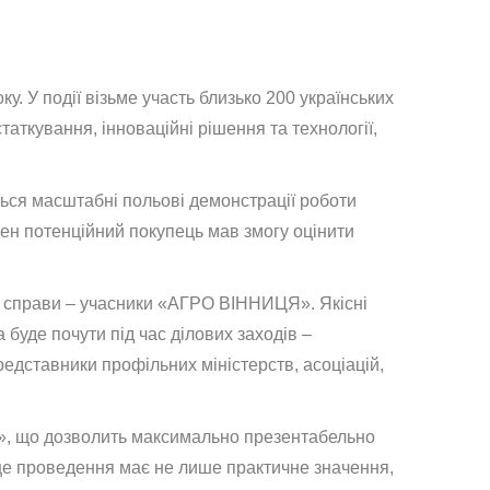
. У події візьме участь близько 200 українських
таткування, інноваційні рішення та технології,
ься масштабні польові демонстрації роботи
ожен потенційний покупець мав змогу оцінити
єї справи – учасники «АГРО ВІННИЦЯ». Якісні
буде почути під час ділових заходів –
едставники профільних міністерств, асоціацій,
ця», що дозволить максимально презентабельно
сце проведення має не лише практичне значення,