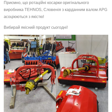
Приємно, що ротаційні косарки оригінального
виробника TEHNOS, Словенія з карданним валом APG
асоціюються з якістю!
Вибирай якісний продукт сьогодні!