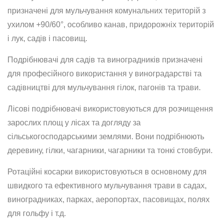
призначені для мульчування комунальних територій з
ухилом +90/60°, особливо канав, придорожніх територій
і лук, садів і пасовищ.
Подрібнювачі для садів та виноградників призначені
для професійного використання у виноградарстві та
садівництві для мульчування гілок, пагонів та трави.
Лісові подрібнювачі використовуються для розчищення
зарослих площ у лісах та догляду за
сільськогосподарськими землями. Вони подрібнюють
деревину, гілки, чагарники, чагарники та тонкі стовбури.
Ротаційні косарки використовуються в основному для
швидкого та ефективного мульчування трави в садах,
виноградниках, парках, аеропортах, пасовищах, полях
для гольфу і т.д.