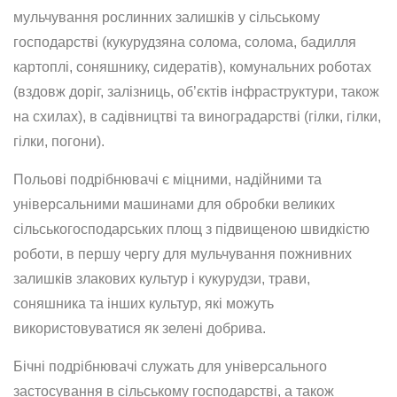
мульчування рослинних залишків у сільському
господарстві (кукурудзяна солома, солома, бадилля
картоплі, соняшнику, сидератів), комунальних роботах
(вздовж доріг, залізниць, об’єктів інфраструктури, також
на схилах), в садівництві та виноградарстві (гілки, гілки,
гілки, погони).
Польові подрібнювачі є міцними, надійними та
універсальними машинами для обробки великих
сільськогосподарських площ з підвищеною швидкістю
роботи, в першу чергу для мульчування пожнивних
залишків злакових культур і кукурудзи, трави,
соняшника та інших культур, які можуть
використовуватися як зелені добрива.
Бічні подрібнювачі служать для універсального
застосування в сільському господарстві, а також