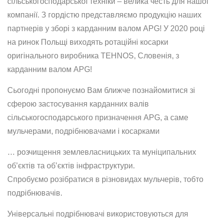
сільськогосподарської техніки – велика честь для нашої
компанії. З гордістю представляємо продукцію наших
партнерів у зборі з карданним валом APG! У 2020 році
на ринок Польщі виходять ротаційні косарки
оригінального виробника TEHNOS, Словенія, з
карданним валом APG!
Сьогодні пропонуємо Вам ближче познайомитися зі
сферою застосування карданних валів
сільськогосподарського призначення APG, а саме
мульчерами, подрібнювачами і косарками
… розчищення землевласницьких та муніципальних
об’єктів та об’єктів інфраструктури.
Спробуємо розібратися в різновидах мульчерів, тобто
подрібнювачів.
Універсальні подрібнювачі використовуються для