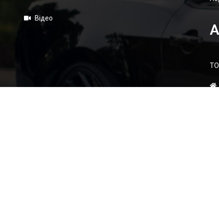
Відео
А
ТО
Високий стандарт якості