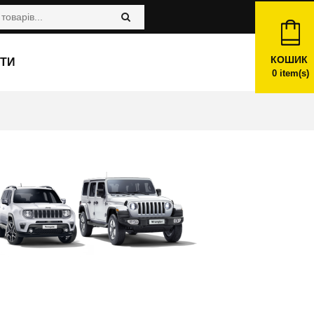
КОШИК
ТИ
0
item(s)