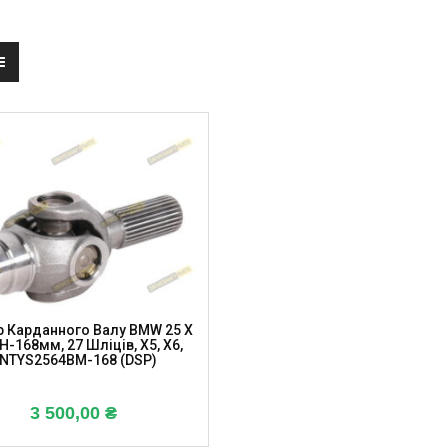
р Карданного Валу BMW 25 X
 H-168мм, 27 Шліців, X5, X6,
NTYS2564BM-168 (DSP)
3 500,00
₴