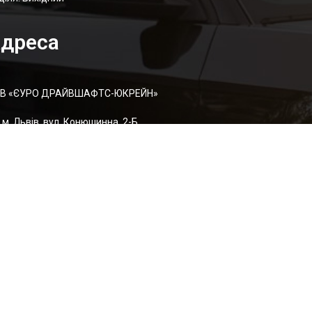
дреса
В «ЄУРО ДРАЙВШАФТC-ЮКРЕЙН»
м. Львів, вул. Конюшинна, 2-Б