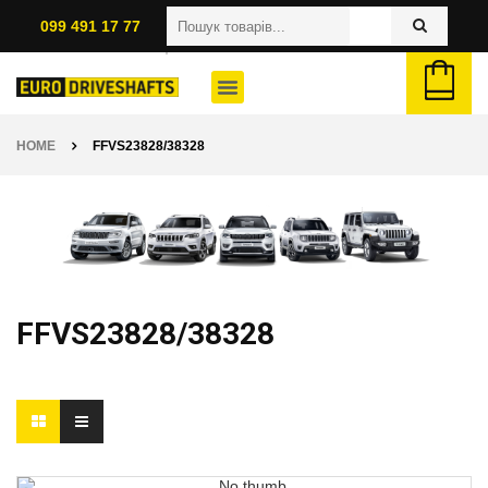
099 491 17 77
HOME
FFVS23828/38328
FFVS23828/38328