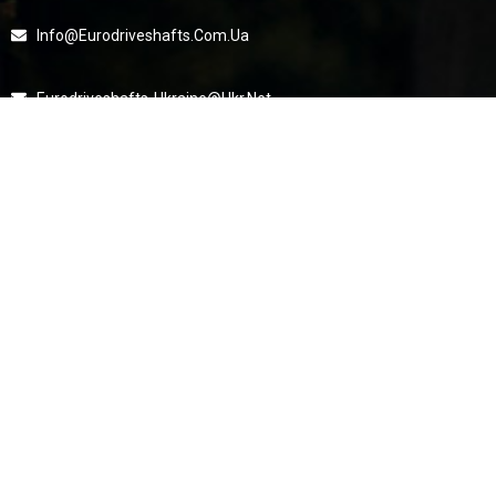
Info@eurodriveshafts.com.ua
Eurodriveshafts-Ukraine@ukr.net
Інформація
Доставка Та Оплата
Умови Придбання
Відео