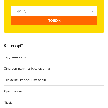
Бренд
ПОШУК
Категорії
Карданні вали
Сільгосп вали та їх елементи
Елементи карданних валів
Хрестовини
Піввісі