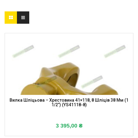
Вилка Шліцьова – Хрестовина 41×118, 8 Шліців 38 Мм (1
1/2”) (YS41118-8)
3 395,00
₴