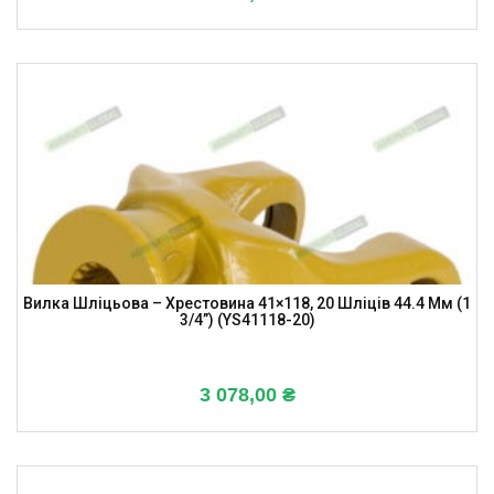
Вилка Шліцьова – Хрестовина 41×118, 20 Шліців 44.4 Мм (1
3/4”) (YS41118-20)
3 078,00
₴