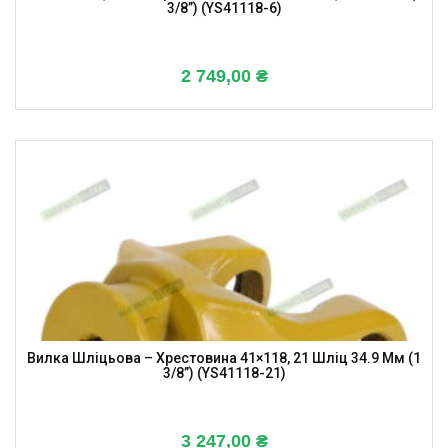
3/8”) (YS41118-6)
2 749,00
₴
Вилка Шліцьова – Хрестовина 41×118, 21 Шліц 34.9 Мм (1
3/8”) (YS41118-21)
3 247,00
₴