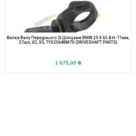
Вилка Валу Переднього Зі Шліцами BMW 25 X 63.8 H-71мм,
27шл, X3, X5, TYS2564BM70 (DRIVESHAFT PARTS)
1 675,00
₴