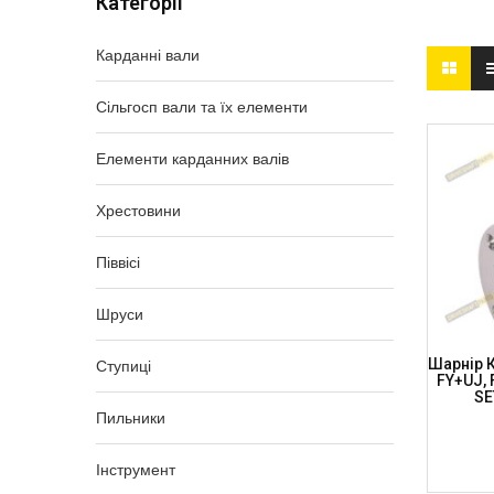
Категорії
Карданні вали
Сільгосп вали та їх елементи
Елементи карданних валів
Хрестовини
Піввісі
Шруси
Шарнір К
Ступиці
FY+UJ,
SE
Пильники
Інструмент