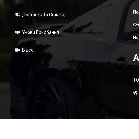
По
Доставка Та Оплата
Суб
Умови Придбання
Не
Відео
А
ТО