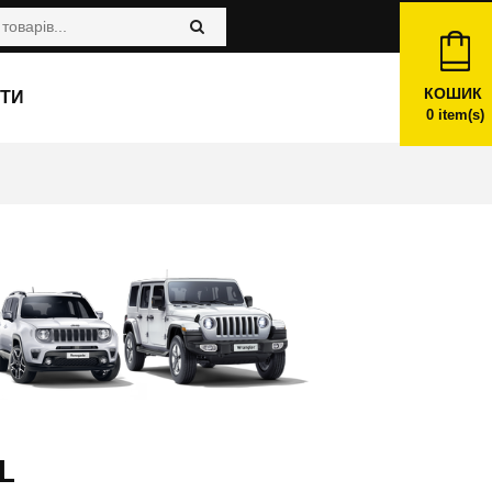
КОШИК
ТИ
0
item(s)
L