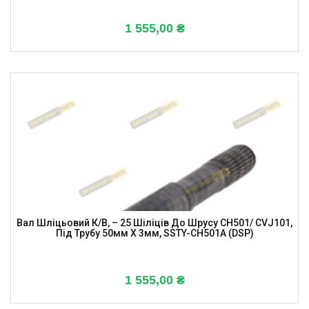
1 555,00
₴
Вал Шліцьовий К/в, – 25 Шіліців До Шрусу CH501/ CVJ101,
Під Трубу 50мм X 3мм, SSTY-CH501A (DSP)
1 555,00
₴