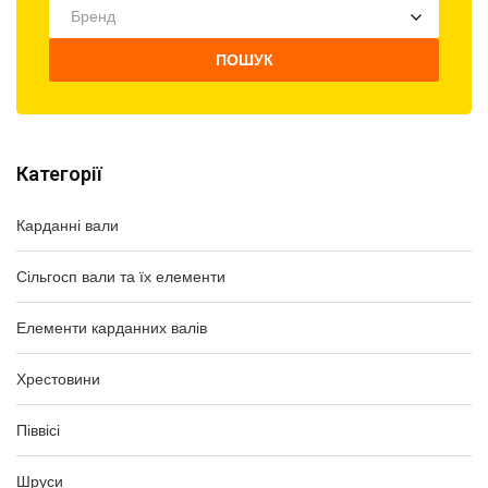
Бренд
ПОШУК
Категорії
Карданні вали
Сільгосп вали та їх елементи
Елементи карданних валів
Хрестовини
Піввісі
Шруси