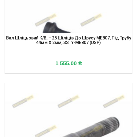
Вал Шліцьовий К/в, – 25 Шіліців До Шрусу ME807, Під Трубу
44мм X 2мм, SSTY-ME807 (DSP)
1 555,00
₴