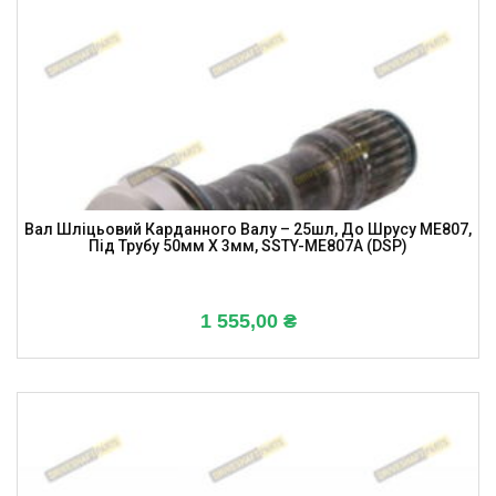
Вал Шліцьовий Карданного Валу – 25шл, До Шрусу ME807,
Під Трубу 50мм X 3мм, SSTY-ME807A (DSP)
1 555,00
₴