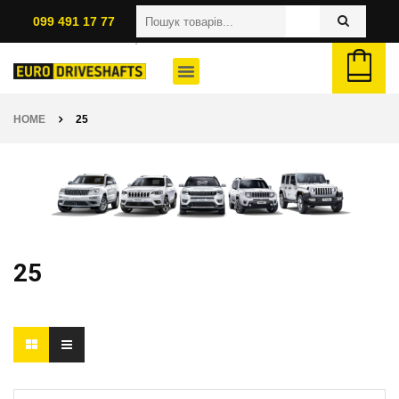
099 491 17 77
HOME
25
25