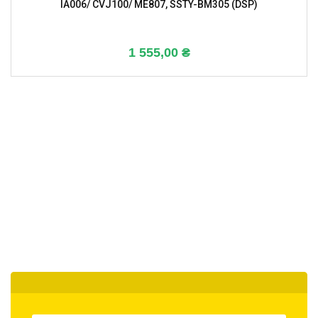
IA006/ CVJ100/ ME807, SSTY-BM305 (DSP)
1 555,00
₴