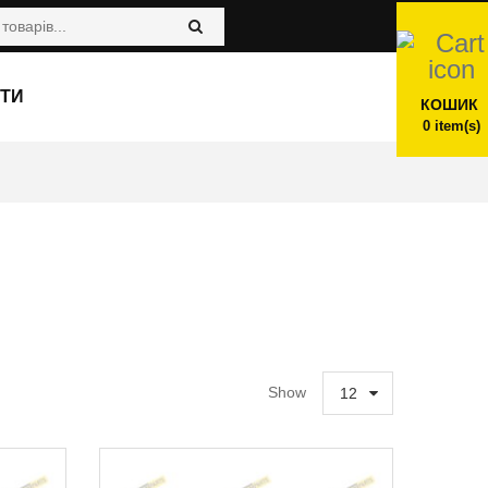
ТИ
КОШИК
0
item(s)
Show
12