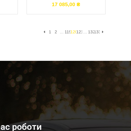
17 085,00
₴
1
2
…
119
120
121
…
132
133
ас роботи