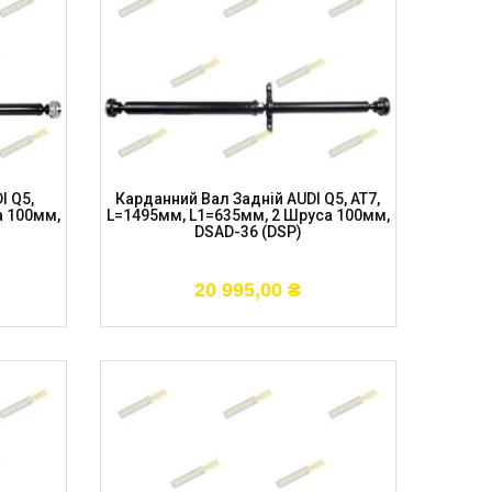
I Q5,
Карданний Вал Задній AUDI Q5, AT7,
а 100мм,
L=1495мм, L1=635мм, 2 Шруса 100мм,
DSAD-36 (DSP)
20 995,00
₴