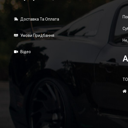
По
Доставка Та Оплата
Суб
Умови Придбання
Не
Відео
А
ТО