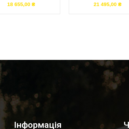
18 655,00
₴
21 495,00
₴
Інформація
Ч