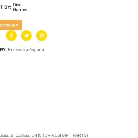
Disc
T BY:
Harrow
мовлення
RY:
Елементи борони
ина 5мм, Z=112мм, D-H5 (DRIVESHAFT PARTS)