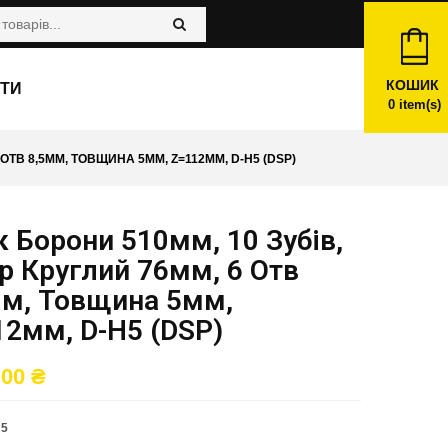
КОШИК
ТИ
0
item(s)
 ОТВ 8,5ММ, ТОВЩИНА 5ММ, Z=112ММ, D-H5 (DSP)
 Борони 510мм, 10 Зубів,
р Круглий 76мм, 6 Отв
мм, Товщина 5мм,
12мм, D-H5 (DSP)
,00
₴
H5