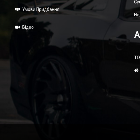
Суб
Умови Придбання
Не
Відео
А
ТО