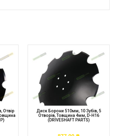
, Отвір
Диск Борони 510мм, 10 Зубів, 5
Диск
Товщина
Отворів, Товщина 4мм, D-H16
Отвор
SP)
(DRIVESHAFT PARTS)