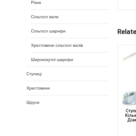
Різне
Сільгосп вали
Relat
Сільгосп шарніри
Хрестовини сільгосп валів
Ширококутні шарніри
Ступиці
Хрестовини
Шруси
ів, 5
Диск Борони 510мм, 10 Зубів, 4
Ступ
-H16
Отвори, 98мм, D-H14 (DRIVESHAFT
Кільк
PARTS)
Діа