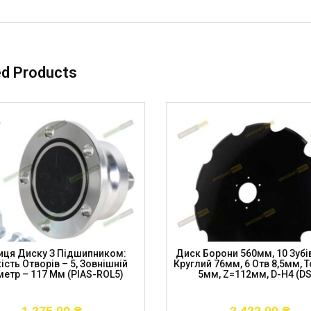
ed Products
иця Диску З Підшипником:
Диск Борони 560мм, 10 Зубів
ість Отворів – 5, Зовнішній
Круглий 76мм, 6 Отв 8,5мм, 
метр – 117 Мм (PIAS-ROL5)
5мм, Z=112мм, D-H4 (D