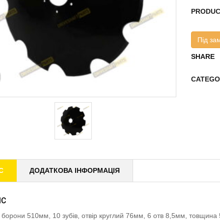
PRODUC
Під за
SHARE
CATEGO
С
ДОДАТКОВА ІНФОРМАЦІЯ
ИС
 борони 510мм, 10 зубів, отвір круглий 76мм, 6 отв 8,5мм, товщ