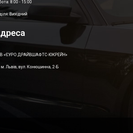
отa: 8:00 - 15:00
діля: Вихідний
дреса
В «ЄУРО ДРАЙВШАФТC-ЮКРЕЙН»
м. Львів, вул. Конюшинна, 2-Б