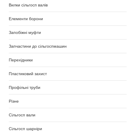
Вилки сільгосп валів
Елементи борони
Запобіжні муфти
Запчастини до сільгоспмашин
Перехідники
Пластиковий захист
Профільні труби
Різне
Сільгосп вали
Сільгосп шарніри