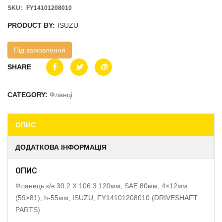
SKU:
FY14101208010
PRODUCT BY:
ISUZU
Під замовлення
SHARE
CATEGORY:
Фланці
ОПИС
ДОДАТКОВА ІНФОРМАЦІЯ
ОПИС
Фланець к/в 30.2 X 106.3 120мм, SAE 80мм, 4×12мм
(59×81), h-55мм, ISUZU, FY14101208010 (DRIVESHAFT
PARTS)