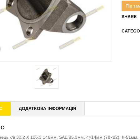
Під за
SHARE
CATEGO
С
ДОДАТКОВА ІНФОРМАЦІЯ
ИС
ець к/в 30.2 X 106.3 146мм, SAE 95.3мм, 4×14мм (78×92), h-51м