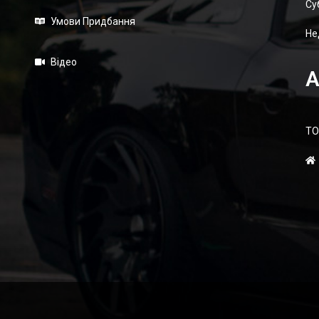
Суб
Умови Придбання
Не
Відео
А
ТО