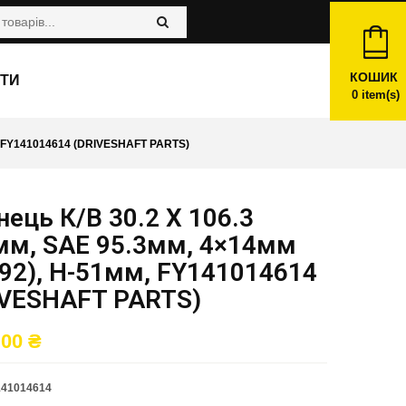
КОШИК
ТИ
0
item(s)
, FY141014614 (DRIVESHAFT PARTS)
ець К/в 30.2 X 106.3
мм, SAE 95.3мм, 4×14мм
92), H-51мм, FY141014614
IVESHAFT PARTS)
,00
₴
141014614