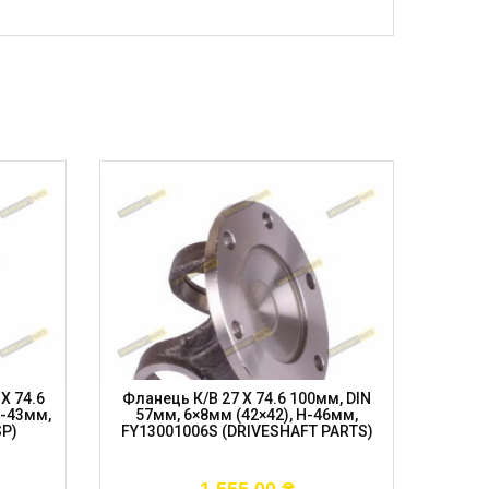
X 74.6
Фланець К/в 27 X 74.6 100мм, DIN
Вилка
H-43мм,
57мм, 6×8мм (42×42), H-46мм,
100мм
SP)
FY13001006S (DRIVESHAFT PARTS)
FOR