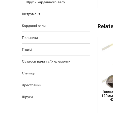
Шруси карданного валу
Інструмент
Relat
Карданні вали
Пильники
Піввісі
Сільгосп вали та їх елементи
Ступиці
Хрестовини
м, DIN
Вилка Фланцева К/в, Хр. 27 X 74.6
Вилка
6мм,
100мм, SAE 45мм, H-47мм, SUBARU
120мм,
Шруси
ARTS)
FORESTER, FY130010045 (DSP)
4