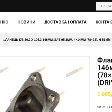
АНІЮ
НОВИНИ
ДОСТАВКА І ОПЛАТА
КОНТАК
ФЛАНЕЦЬ К/В 30.2 X 106.3 146ММ, SAE 95.3ММ, 4×14ММ (78×92), H-51ММ
Флан
146
(78×
(DR
1 905
SKU:
FY