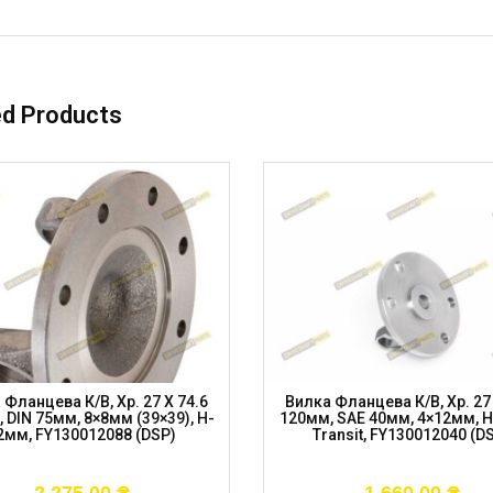
ed Products
 Фланцева К/в, Хр. 27 X 74.6
Вилка Фланцева К/в, Хр. 27 
 DIN 75мм, 8×8мм (39×39), H-
120мм, SAE 40мм, 4×12мм, 
2мм, FY130012088 (DSP)
Transit, FY130012040 (D