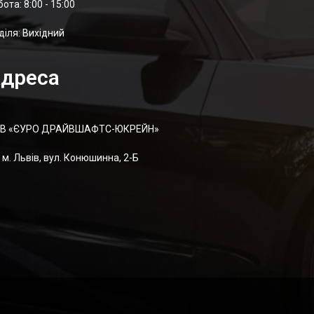
отa: 8:00 - 15:00
діля: Вихідний
дреса
В «ЄУРО ДРАЙВШАФТC-ЮКРЕЙН»
м. Львів, вул. Конюшинна, 2-Б