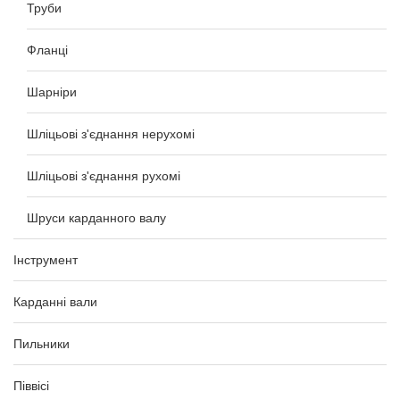
Труби
Фланці
Шарніри
Шліцьові з'єднання нерухомі
Шліцьові з'єднання рухомі
Шруси карданного валу
Інструмент
Карданні вали
Пильники
Піввісі