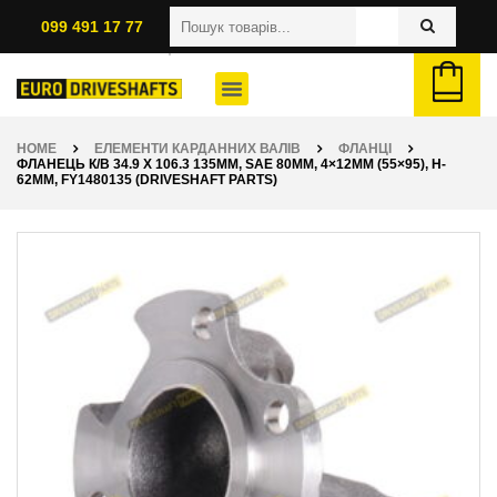
099 491 17 77
HOME
ЕЛЕМЕНТИ КАРДАННИХ ВАЛІВ
ФЛАНЦІ
ФЛАНЕЦЬ К/В 34.9 X 106.3 135ММ, SAE 80ММ, 4×12ММ (55×95), H-
62ММ, FY1480135 (DRIVESHAFT PARTS)