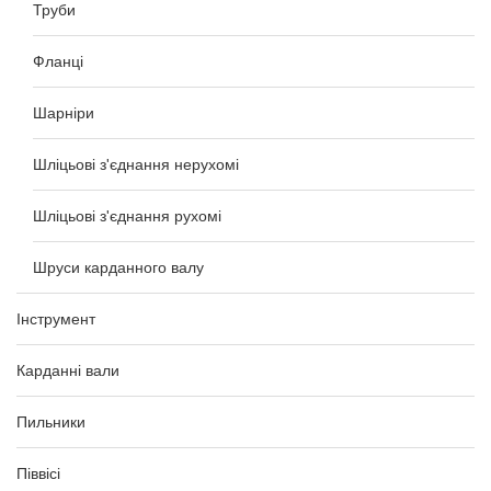
Труби
Фланці
Шарніри
Шліцьові з'єднання нерухомі
Шліцьові з'єднання рухомі
Шруси карданного валу
Інструмент
Карданні вали
Пильники
Піввісі