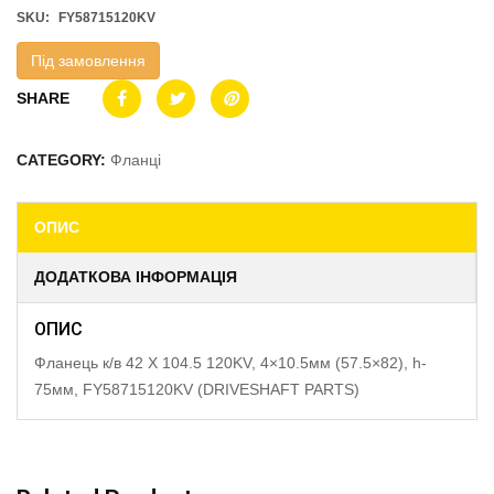
SKU:
FY58715120KV
Під замовлення
SHARE
CATEGORY:
Фланці
ОПИС
ДОДАТКОВА ІНФОРМАЦІЯ
ОПИС
Фланець к/в 42 X 104.5 120KV, 4×10.5мм (57.5×82), h-
75мм, FY58715120KV (DRIVESHAFT PARTS)