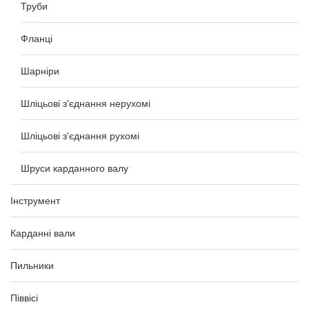
Труби
Фланці
Шарніри
Шліцьові з'єднання нерухомі
Шліцьові з'єднання рухомі
Шруси карданного валу
Інструмент
Карданні вали
Пильники
Піввісі