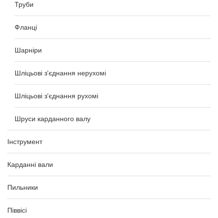
Труби
Фланці
Шарніри
Шліцьові з'єднання нерухомі
Шліцьові з'єднання рухомі
Шруси карданного валу
Інструмент
Карданні вали
Пильники
Піввісі