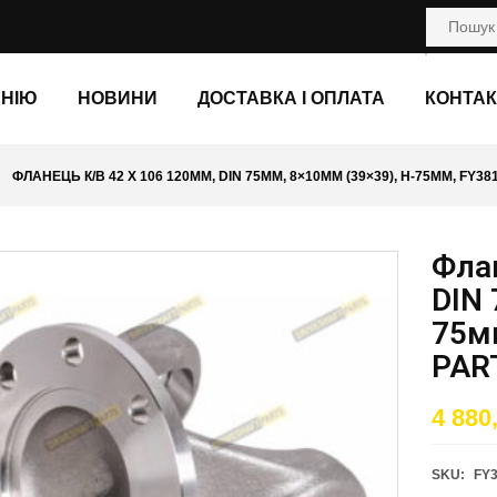
АНІЮ
НОВИНИ
ДОСТАВКА І ОПЛАТА
КОНТАК
ФЛАНЕЦЬ К/В 42 X 106 120ММ, DIN 75ММ, 8×10ММ (39×39), H-75ММ, FY3
Флан
DIN 
75м
PAR
4 880
SKU:
FY3