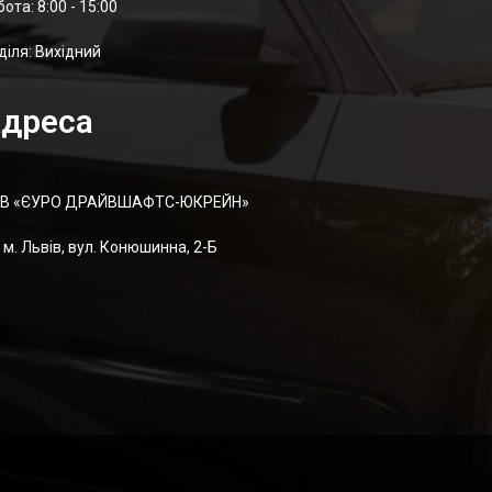
отa: 8:00 - 15:00
діля: Вихідний
дреса
В «ЄУРО ДРАЙВШАФТC-ЮКРЕЙН»
м. Львів, вул. Конюшинна, 2-Б