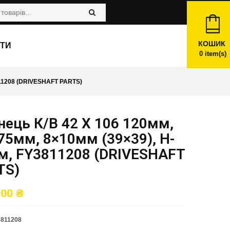
КОШИК
ТИ
0
item(s)
811208 (DRIVESHAFT PARTS)
ець К/в 42 X 106 120мм,
75мм, 8×10мм (39×39), H-
м, FY3811208 (DRIVESHAFT
TS)
,00
₴
811208