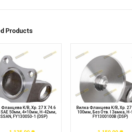
ed Products
 Фланцева К/в, Хр. 27 X 74.6
Вилка Фланцева К/в, Хр. 27 
 SAE 50мм, 4×10мм, H-42мм,
100мм, Без Отв. І Замка, H
ISSAN, FY130050-1 (DSP)
FY1300100B (DSP)