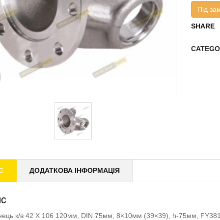
Під за
SHARE
CATEGO
С
ДОДАТКОВА ІНФОРМАЦІЯ
ИС
ець к/в 42 X 106 120мм, DIN 75мм, 8×10мм (39×39), h-75мм, FY3