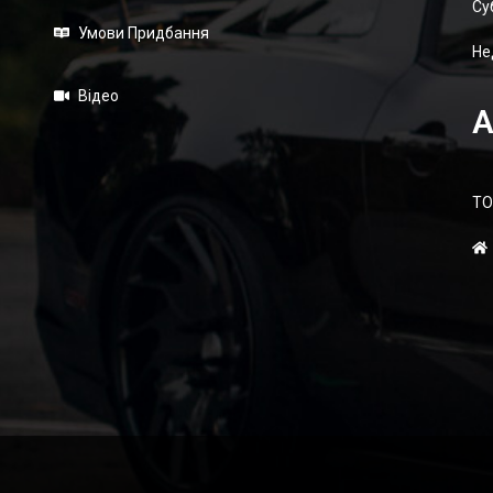
Суб
Умови Придбання
Не
Відео
А
ТО