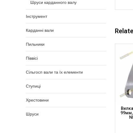
Шруси карданного валу
Інструмент
Relat
Карданні вали
Пильники
Піввісі
Сільгосп вали та їх елементи
Ступиці
Хрестовини
м, DIN
Фланець Зі Шліцами 27 X 81.8 JCB 14
Вилка
6мм,
Шл 32-28мм, H-65мм, FL1310Z14
99мм,
Шруси
ARTS)
(DRIVESHAFT PARTS)
N