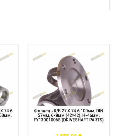
X 74.6
Фланець К/в 27 X 74.6 100мм, DIN
Фланец
-50мм,
57мм, 6×8мм (42×42), H-46мм,
Шл 3
FY13001006S (DRIVESHAFT PARTS)