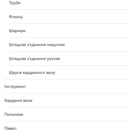
Труби
Фланці
Шарніри
Шліцьові з'єднання нерухомі
Шліцьові з'єднання рухомі
Шруси карданного валу
Інструмент
Карданні вали
Пильники
Піввісі