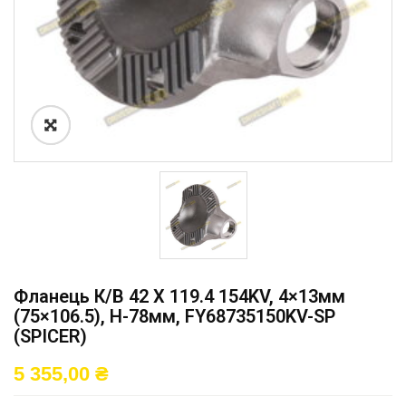
Фланець К/в 42 X 119.4 154KV, 4×13мм
(75×106.5), H-78мм, FY68735150KV-SP
(SPICER)
5 355,00
₴