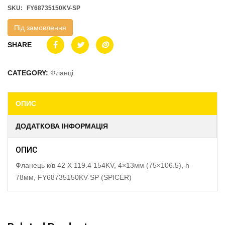
SKU:
FY68735150KV-SP
Під замовлення
SHARE
CATEGORY:
Фланці
ОПИС
ДОДАТКОВА ІНФОРМАЦІЯ
ОПИС
Фланець к/в 42 X 119.4 154KV, 4×13мм (75×106.5), h-
78мм, FY68735150KV-SP (SPICER)