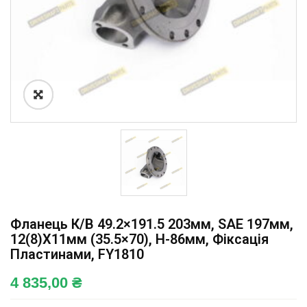
Фланець К/в 49.2×191.5 203мм, SAE 197мм,
12(8)x11мм (35.5×70), H-86мм, Фіксація
Пластинами, FY1810
4 835,00
₴