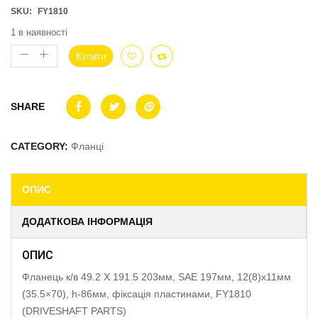
SKU:
FY1810
1 в наявності
Купити
SHARE
CATEGORY:
Фланці
ОПИС
ДОДАТКОВА ІНФОРМАЦІЯ
ОПИС
Фланець к/в 49.2 X 191.5 203мм, SAE 197мм, 12(8)x11мм
(35.5×70), h-86мм, фіксація пластинами, FY1810
(DRIVESHAFT PARTS)