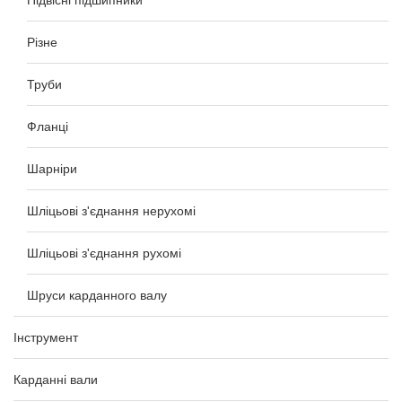
Підвісні підшипники
Різне
Труби
Фланці
Шарніри
Шліцьові з'єднання нерухомі
Шліцьові з'єднання рухомі
Шруси карданного валу
Інструмент
Карданні вали