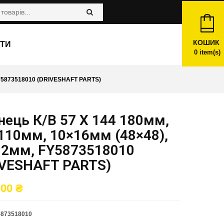
КОШИК
ТИ
0
item(s)
FY5873518010 (DRIVESHAFT PARTS)
ець К/в 57 X 144 180мм,
110мм, 10×16мм (48×48),
02мм, FY5873518010
IVESHAFT PARTS)
,00
₴
5873518010