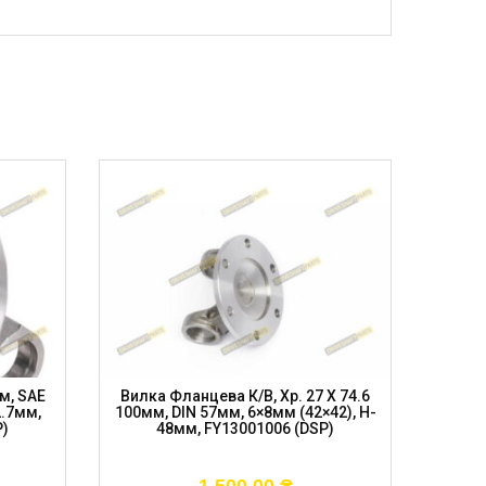
м, SAE
Вилка Фланцева К/в, Хр. 27 X 74.6
Вилка
2.7мм,
100мм, DIN 57мм, 6×8мм (42×42), H-
100мм
P)
48мм, FY13001006 (DSP)
FOR