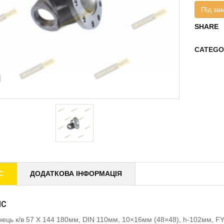
Під за
SHARE
CATEGO
С
ДОДАТКОВА ІНФОРМАЦІЯ
ИС
ець к/в 57 X 144 180мм, DIN 110мм, 10×16мм (48×48), h-102мм,