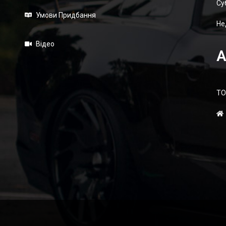
Суб
Умови Придбання
Не
Відео
А
ТО