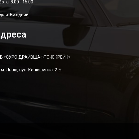
отa: 8:00 - 15:00
діля: Вихідний
дреса
В «ЄУРО ДРАЙВШАФТC-ЮКРЕЙН»
м. Львів, вул. Конюшинна, 2-Б