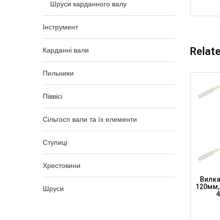
Шруси карданного валу
Інструмент
Relat
Карданні вали
Пильники
Піввісі
Сільгосп вали та їх елементи
Ступиці
Хрестовини
X 74.6
Вилка Фланцева К/в, Хр. 27 X 74.6
Вилка
2), H-
100мм, SAE 45мм, H-47мм, SUBARU
120мм, 
Шруси
)
FORESTER, FY130010045 (DSP)
4