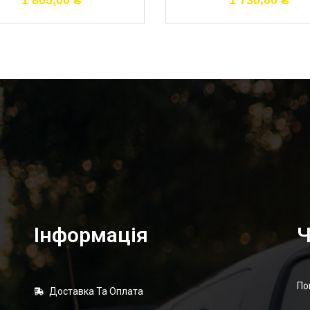
1 805,00
₴
1 730,00
₴
Інформація
Ч
По
Доставка Та Оплата