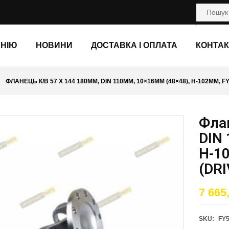
АНІЮ
НОВИНИ
ДОСТАВКА І ОПЛАТА
КОНТАК
ФЛАНЕЦЬ К/В 57 X 144 180ММ, DIN 110ММ, 10×16ММ (48×48), H-102ММ, 
Флан
DIN 
H-1
(DR
7 665
SKU:
FY