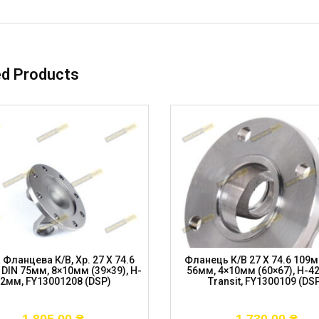
ed Products
 Фланцева К/в, Хр. 27 X 74.6
Фланець К/в 27 X 74.6 109м
DIN 75мм, 8×10мм (39×39), H-
56мм, 4×10мм (60×67), H-4
2мм, FY13001208 (DSP)
Transit, FY1300109 (DS