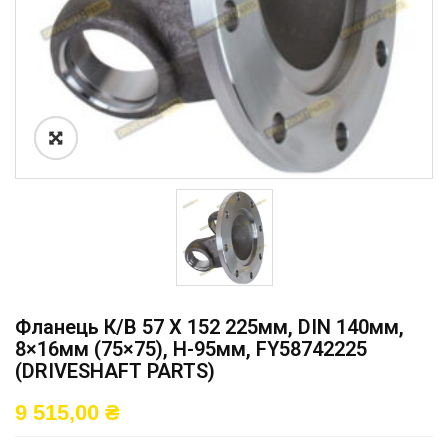
Фланець К/в 57 X 152 225мм, DIN 140мм,
8×16мм (75×75), H-95мм, FY58742225
(DRIVESHAFT PARTS)
9 515,00
₴