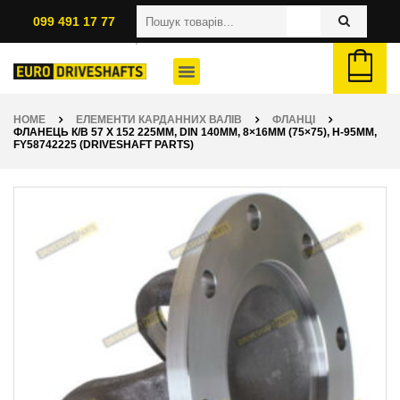
099 491 17 77
HOME
ЕЛЕМЕНТИ КАРДАННИХ ВАЛІВ
ФЛАНЦІ
ФЛАНЕЦЬ К/В 57 X 152 225ММ, DIN 140ММ, 8×16ММ (75×75), H-95ММ,
FY58742225 (DRIVESHAFT PARTS)