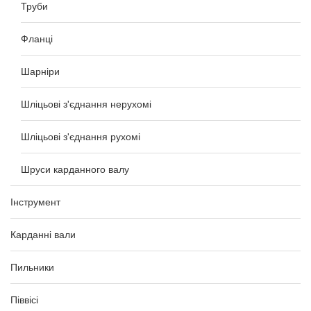
Труби
Фланці
Шарніри
Шліцьові з'єднання нерухомі
Шліцьові з'єднання рухомі
Шруси карданного валу
Інструмент
Карданні вали
Пильники
Піввісі