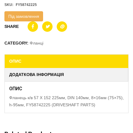
SKU:
FY58742225
Під замовлення
SHARE
CATEGORY:
Фланці
ОПИС
ДОДАТКОВА ІНФОРМАЦІЯ
ОПИС
Фланець к/в 57 X 152 225мм, DIN 140мм, 8×16мм (75×75),
h-95мм, FY58742225 (DRIVESHAFT PARTS)