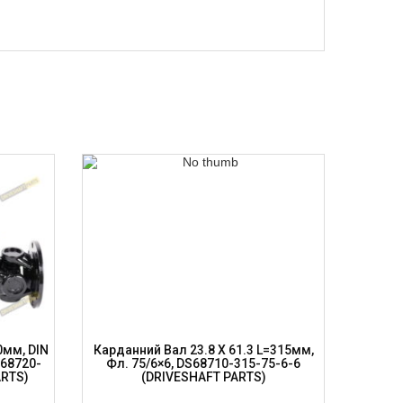
0мм, DIN
Карданний Вал 23.8 X 61.3 L=315мм,
Карда
S68720-
Фл. 75/6×6, DS68710-315-75-6-6
150мм, 
ARTS)
(DRIVESHAFT PARTS)