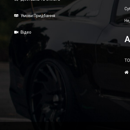
Суб
Умови Придбання
Не
Відео
А
ТО