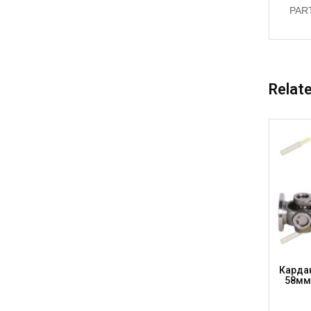
PAR
Relat
=315мм,
Карданний Вал 35 X 96.8, L=540мм,
Кардан
5-6-6
150мм, DIN 90мм, 8×10мм, Труба 70×3,
58мм,
DS58710-150-540 (DSP)