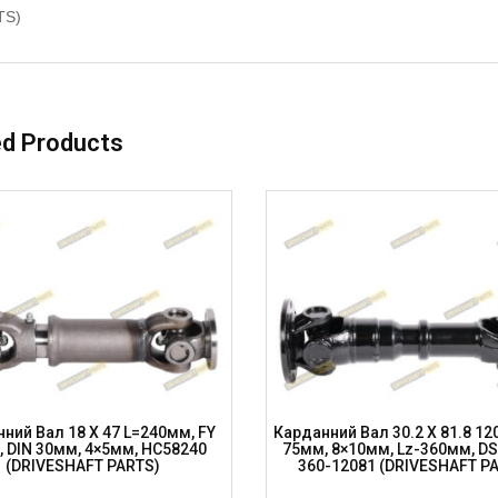
TS)
ed Products
ний Вал 18 X 47 L=240мм, FY
Карданний Вал 30.2 X 81.8 12
 DIN 30мм, 4×5мм, HC58240
75мм, 8×10мм, Lz-360мм, D
(DRIVESHAFT PARTS)
360-12081 (DRIVESHAFT P