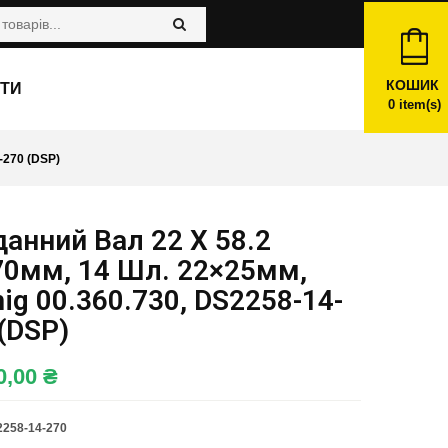
КОШИК
ТИ
0
item(s)
-270 (DSP)
анний Вал 22 X 58.2
70мм, 14 Шл. 22×25мм,
ig 00.360.730, DS2258-14-
(DSP)
0,00
₴
258-14-270