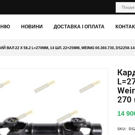
АНІЮ
НОВИНИ
ДОСТАВКА І ОПЛАТА
КОНТАК
Й ВАЛ 22 X 58.2 L=270ММ, 14 ШЛ. 22×25ММ, WEINIG 00.360.730, DS2258-14
Кард
L=2
Wein
270 
14 90
SKU:
DS2