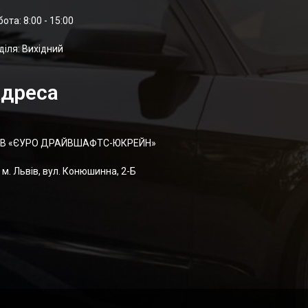
отa: 8:00 - 15:00
діля: Вихідний
дреса
В «ЄУРО ДРАЙВШАФТC-ЮКРЕЙН»
м. Львів, вул. Конюшинна, 2-Б