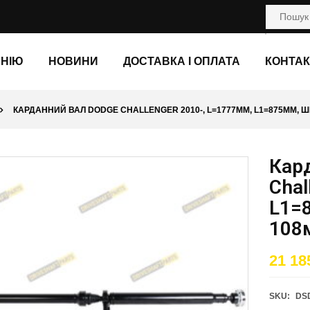
АНІЮ
НОВИНИ
ДОСТАВКА І ОПЛАТА
КОНТАК
КАРДАННИЙ ВАЛ DODGE CHALLENGER 2010-, L=1777ММ, L1=875ММ, ШР
Кар
Chal
L1=
108
21 18
SKU:
DS