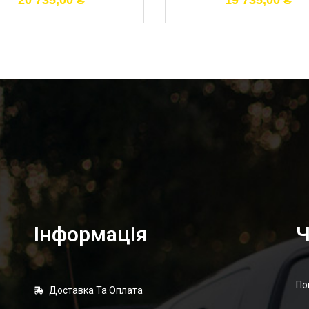
20 735,00
₴
19 735,00
₴
Інформація
Ч
По
Доставка Та Оплата