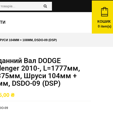
КОШИК
ТИ
0
item(s)
УСИ 104ММ + 108ММ, DSDO-09 (DSP)
данний Вал DODGE
lenger 2010-, L=1777мм,
875мм, Шруси 104мм +
мм, DSDO-09 (DSP)
5,00
₴
DO-09