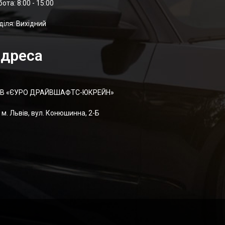
отa: 8:00 - 15:00
діля: Вихідний
дреса
В «ЄУРО ДРАЙВШАФТC-ЮКРЕЙН»
м. Львів, вул. Конюшинна, 2-Б