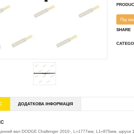
PRODUC
Під за
SHARE
CATEGO
С
ДОДАТКОВА ІНФОРМАЦІЯ
ИС
анний вал DODGE Challenger 2010-, L=1777мм, L1=875мм, шруси