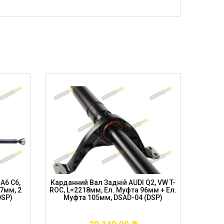
A6 C6,
Карданний Вал Задній AUDI Q2, VW T-
Карда
7мм, 2
ROC, L=2218мм, Ел. Муфта 96мм + Ел.
2008-17
DSP)
Муфта 105мм, DSAD-04 (DSP)