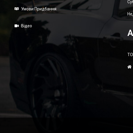
Суб
Умови Придбання
Не
Відео
А
ТО