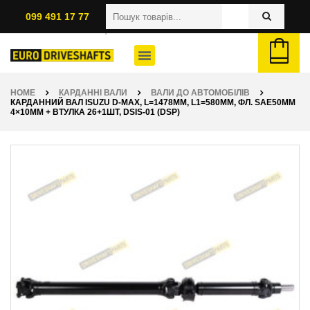
099 491 17 77
HOME
КАРДАННІ ВАЛИ
ВАЛИ ДО АВТОМОБІЛІВ
КАРДАННИЙ ВАЛ ISUZU D-MAX, L=1478ММ, L1=580ММ, ФЛ. SAE50ММ
4×10ММ + ВТУЛКА 26+1ШТ, DSIS-01 (DSP)