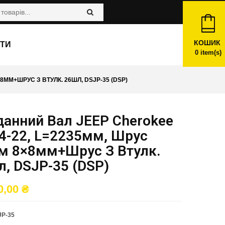
КОШИК
ТИ
0
item(s)
8ММ+ШРУС З ВТУЛК. 26ШЛ, DSJP-35 (DSP)
данний Вал JEEP Cherokee
4-22, L=2235мм, Шрус
м 8×8мм+шрус З Втулк.
, DSJP-35 (DSP)
0,00
₴
JP-35