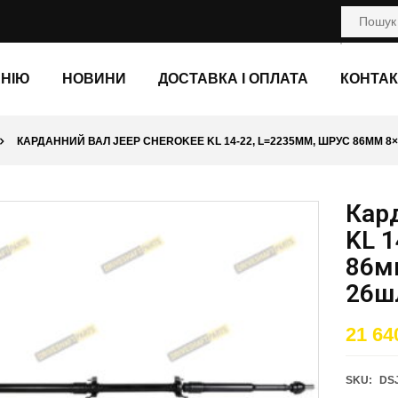
АНІЮ
НОВИНИ
ДОСТАВКА І ОПЛАТА
КОНТАК
КАРДАННИЙ ВАЛ JEEP CHEROKEE KL 14-22, L=2235ММ, ШРУС 86ММ 8×
Кар
KL 1
86м
26шл
21 64
SKU:
DS