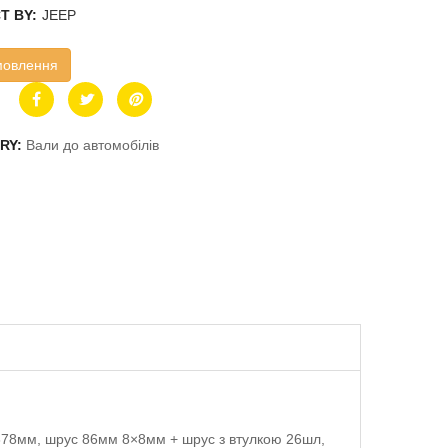
T BY:
JEEP
мовлення
RY:
Вали до автомобілів
378мм, шрус 86мм 8×8мм + шрус з втулкою 26шл,