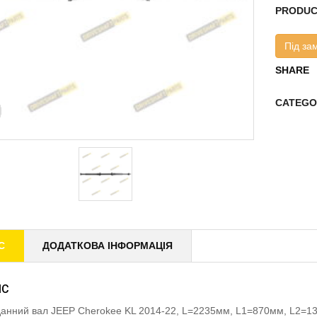
PRODUC
Під за
SHARE
CATEGO
С
ДОДАТКОВА ІНФОРМАЦІЯ
ИС
анний вал JEEP Cherokee KL 2014-22, L=2235мм, L1=870мм, L2=1