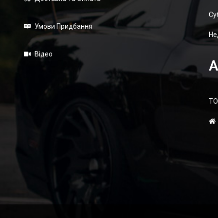
Суб
Умови Придбання
Не
Відео
А
ТО