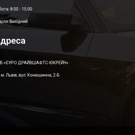
отa: 8:00 - 15:00
діля: Вихідний
дреса
В «ЄУРО ДРАЙВШАФТC-ЮКРЕЙН»
м. Львів, вул. Конюшинна, 2-Б