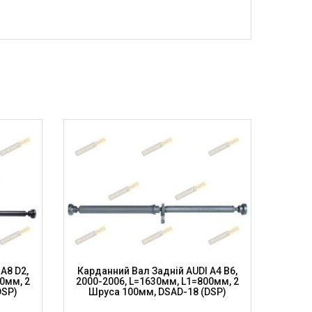
A8 D2,
Карданний Вал Задній AUDI A4 B6,
Карда
0мм, 2
2000-2006, L=1630мм, L1=800мм, 2
1997-20
DSP)
Шруса 100мм, DSAD-18 (DSP)
2 Ш