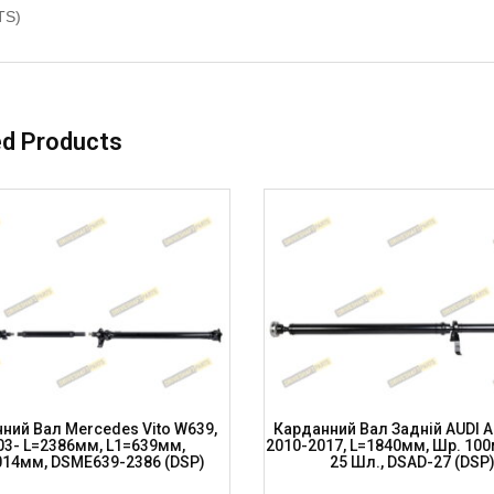
TS)
ed Products
ний Вал Mercedes Vito W639,
Карданний Вал Задній AUDI A
03- L=2386мм, L1=639мм,
2010-2017, L=1840мм, Шр. 100
014мм, DSME639-2386 (DSP)
25 Шл., DSAD-27 (DSP