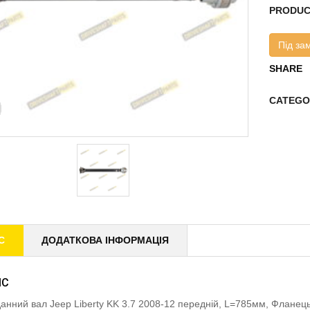
PRODUC
Під за
SHARE
CATEGO
С
ДОДАТКОВА ІНФОРМАЦІЯ
ИС
анний вал Jeep Liberty KK 3.7 2008-12 передній, L=785мм, Флан