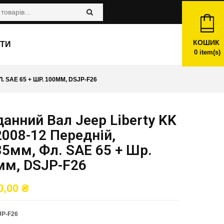
КОШИК
ТИ
0
item(s)
 SAE 65 + ШР. 100ММ, DSJP-F26
анний Вал Jeep Liberty KK
2008-12 Передній,
5мм, Фл. SAE 65 + Шр.
мм, DSJP-F26
0,00
₴
JP-F26