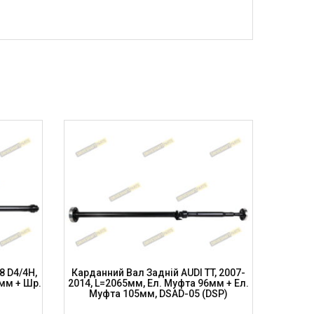
8 D4/4H,
Карданний Вал Задній AUDI TT, 2007-
Карда
мм + Шр.
2014, L=2065мм, Ел. Муфта 96мм + Ел.
2009-20
)
Муфта 105мм, DSAD-05 (DSP)