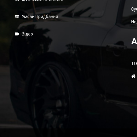
Суб
Умови Придбання
Не
Відео
А
ТО