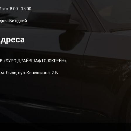
отa: 8:00 - 15:00
діля: Вихідний
дреса
В «ЄУРО ДРАЙВШАФТC-ЮКРЕЙН»
м. Львів, вул. Конюшинна, 2-Б