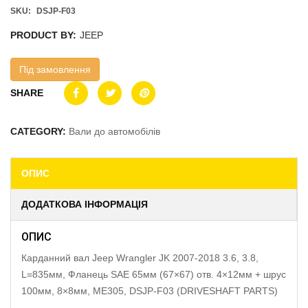
SKU:
DSJP-F03
PRODUCT BY:
JEEP
Під замовлення
SHARE
CATEGORY:
Вали до автомобілів
ОПИС
ДОДАТКОВА ІНФОРМАЦІЯ
ОПИС
Карданний вал Jeep Wrangler JK 2007-2018 3.6, 3.8,
L=835мм, Фланець SAE 65мм (67×67) отв. 4×12мм + шрус
100мм, 8×8мм, ME305, DSJP-F03 (DRIVESHAFT PARTS)