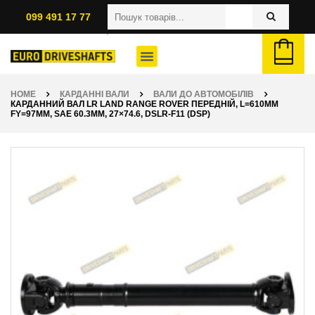
099 491 17 77
HOME
КАРДАННІ ВАЛИ
ВАЛИ ДО АВТОМОБІЛІВ
КАРДАННИЙ ВАЛ LR LAND RANGE ROVER ПЕРЕДНІЙ, L=610ММ
FY=97ММ, SAE 60.3ММ, 27×74.6, DSLR-F11 (DSP)