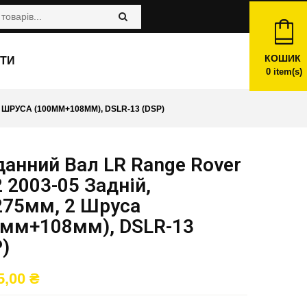
КОШИК
ТИ
0
item(s)
 ШРУСА (100ММ+108ММ), DSLR-13 (DSP)
анний Вал LR Range Rover
 2003-05 Задній,
275мм, 2 Шруса
0мм+108мм), DSLR-13
)
5,00
₴