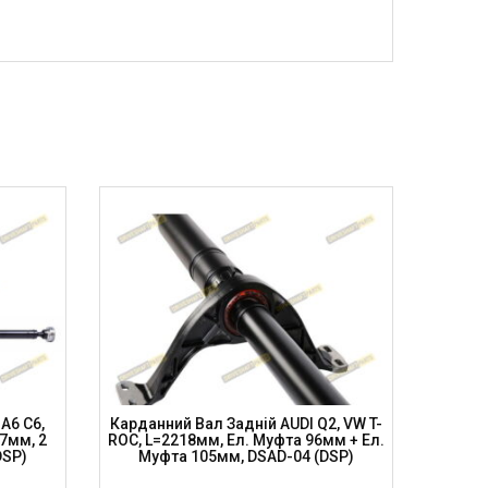
A6 C6,
Карданний Вал Задній AUDI Q2, VW T-
Карда
7мм, 2
ROC, L=2218мм, Ел. Муфта 96мм + Ел.
2009-20
DSP)
Муфта 105мм, DSAD-04 (DSP)