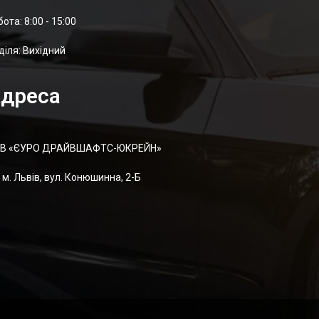
отa: 8:00 - 15:00
діля: Вихідний
дреса
В «ЄУРО ДРАЙВШАФТC-ЮКРЕЙН»
м. Львів, вул. Конюшинна, 2-Б