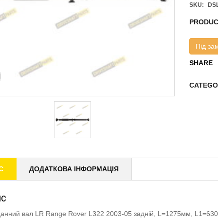
SKU:
DS
PRODUC
Під за
SHARE
CATEGO
С
ДОДАТКОВА ІНФОРМАЦІЯ
ИС
анний вал LR Range Rover L322 2003-05 задній, L=1275мм, L1=63