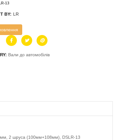
LR-13
T BY:
LR
мовлення
RY:
Вали до автомобілів
0мм, 2 шруса (100мм+108мм), DSLR-13