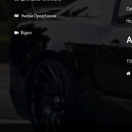
Суб
Умови Придбання
Не
Відео
А
ТО