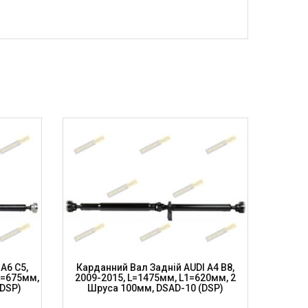
A6 C5,
Карданний Вал Задній AUDI A4 B8,
Кардан
1=675мм,
2009-2015, L=1475мм, L1=620мм, 2
2014, L
(DSP)
Шруса 100мм, DSAD-10 (DSP)
Му