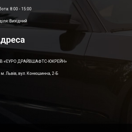
отa: 8:00 - 15:00
діля: Вихідний
дреса
В «ЄУРО ДРАЙВШАФТC-ЮКРЕЙН»
м. Львів, вул. Конюшинна, 2-Б