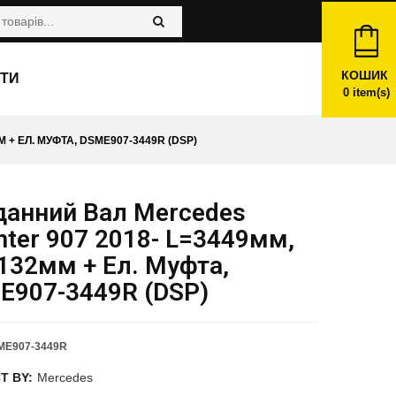
КОШИК
ТИ
0
item(s)
 + ЕЛ. МУФТА, DSME907-3449R (DSP)
данний Вал Mercedes
nter 907 2018- L=3449мм,
132мм + Ел. Муфта,
E907-3449R (DSP)
ME907-3449R
T BY:
Mercedes