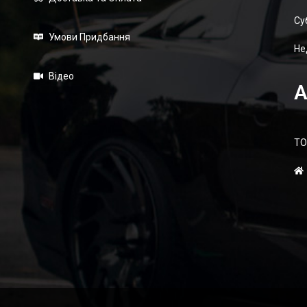
Суб
Умови Придбання
Не
Відео
А
ТО