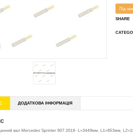
Під за
SHARE
CATEGO
С
ДОДАТКОВА ІНФОРМАЦІЯ
ИС
анний вал Mercedes Sprinter 907 2018- L=3449мм, L1=853мм, L2=