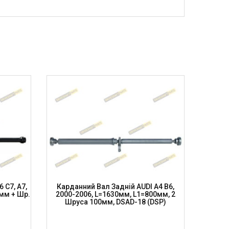
 C7, A7,
Карданний Вал Задній AUDI A4 B6,
Кардан
мм + Шр.
2000-2006, L=1630мм, L1=800мм, 2
2010-20
)
Шруса 100мм, DSAD-18 (DSP)