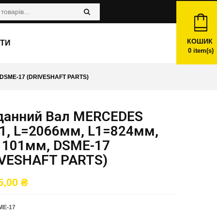
КОШИК
ТИ
0
item(s)
DSME-17 (DRIVESHAFT PARTS)
данний Вал MERCEDES
1, L=2066мм, L1=824мм,
1101мм, DSME-17
IVESHAFT PARTS)
5,00
₴
ME-17