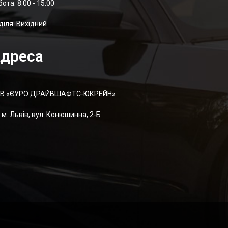
отa: 8:00 - 15:00
діля: Вихідний
дреса
В «ЄУРО ДРАЙВШАФТC-ЮКРЕЙН»
м. Львів, вул. Конюшинна, 2-Б