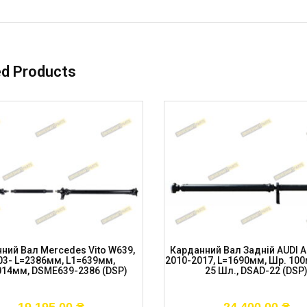
ed Products
ний Вал Mercedes Vito W639,
Карданний Вал Задній AUDI A6
03- L=2386мм, L1=639мм,
2010-2017, L=1690мм, Шр. 100
014мм, DSME639-2386 (DSP)
25 Шл., DSAD-22 (DSP