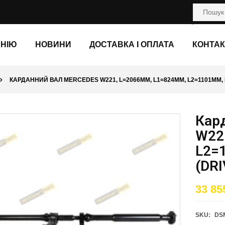
АНІЮ
НОВИНИ
ДОСТАВКА І ОПЛАТА
КОНТАК
КАРДАННИЙ ВАЛ MERCEDES W221, L=2066ММ, L1=824ММ, L2=1101ММ, 
Кар
W22
L2=
(DR
33 85
SKU:
DS