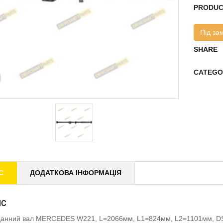
PRODUC
Під за
SHARE
CATEGO
С
ДОДАТКОВА ІНФОРМАЦІЯ
ИС
данний вал MERCEDES W221, L=2066мм, L1=824мм, L2=1101мм, 