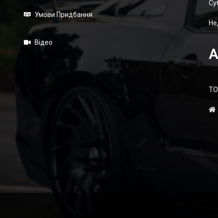
Суб
Умови Придбання
Не
Відео
А
ТО