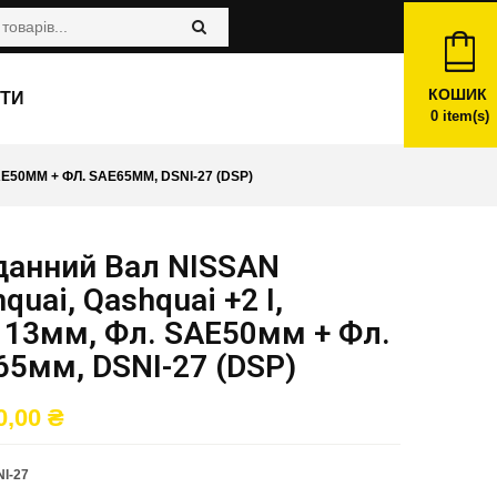
КОШИК
ТИ
0
item(s)
E50ММ + ФЛ. SAE65ММ, DSNI-27 (DSP)
данний Вал NISSAN
quai, Qashquai +2 I,
113мм, Фл. SAE50мм + Фл.
65мм, DSNI-27 (DSP)
0,00
₴
I-27