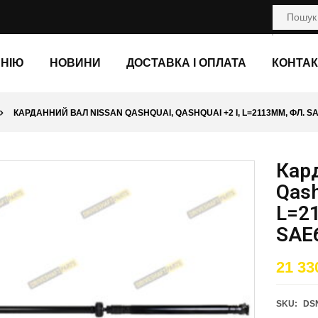
АНІЮ
НОВИНИ
ДОСТАВКА І ОПЛАТА
КОНТАК
КАРДАННИЙ ВАЛ NISSAN QASHQUAI, QASHQUAI +2 I, L=2113ММ, ФЛ. SA
Кар
Qash
L=2
SAE
21 33
SKU:
DSN