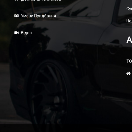
Суб
Умови Придбання
Не
Відео
А
ТО