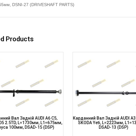
65мм, DSNI-27 (DRIVESHAFT PARTS)
ed Products
нний Вал Задній AUDI A6 C5,
Карданний Вал Задній AUDI A3,
05 2.5TD, L=1730мм, L1=675мм,
SKODA Yeti, L=2223мм, L1=1
уса 100мм, DSAD-15 (DSP)
DSAD-13 (DSP)