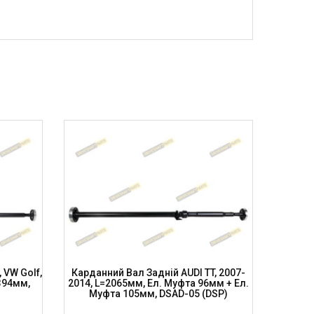
 VW Golf,
Карданний Вал Задній AUDI TT, 2007-
Кардан
394мм,
2014, L=2065мм, Ел. Муфта 96мм + Ел.
ROC, L
Муфта 105мм, DSAD-05 (DSP)
Му