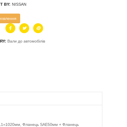
T BY:
NISSAN
мовлення
RY:
Вали до автомобілів
м, L1=1020мм, Фланець SAE50мм + Фланець