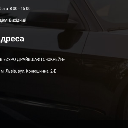
отa: 8:00 - 15:00
діля: Вихідний
дреса
В «ЄУРО ДРАЙВШАФТC-ЮКРЕЙН»
м. Львів, вул. Конюшинна, 2-Б