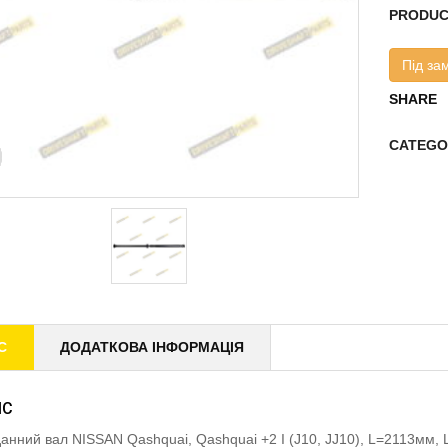
PRODUC
Під за
SHARE
CATEGO
С
ДОДАТКОВА ІНФОРМАЦІЯ
ИС
анний вал NISSAN Qashquai, Qashquai +2 I (J10, JJ10), L=2113м