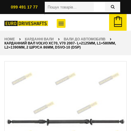
099 491 17 77
HOME
КАРДАННІ ВАЛИ
ВАЛИ ДО АВТОМОБІЛІВ
КАРДАННИЙ ВАЛ VOLVO XC70, V70 2007- L=2125ММ, L1=580ММ,
L2=1390ММ, 2 ШРУСА 86ММ, DSVO-10 (DSP)