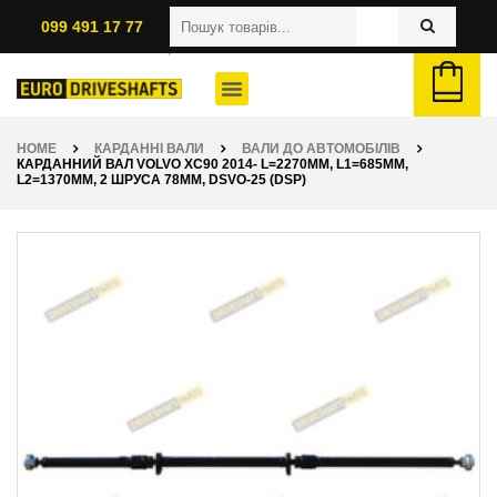
099 491 17 77
HOME
КАРДАННІ ВАЛИ
ВАЛИ ДО АВТОМОБІЛІВ
КАРДАННИЙ ВАЛ VOLVO XC90 2014- L=2270ММ, L1=685ММ,
L2=1370ММ, 2 ШРУСА 78ММ, DSVO-25 (DSP)