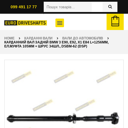
099 491 17 77
HOME
КАРДАННІ ВАЛИ
ВАЛИ ДО АВТОМОБІЛІВ
КАРДАННИЙ ВАЛ ЗАДНІЙ BMW 3 E90, E92, X1 E84 L=1256ММ,
ЕЛ.МУФТА 105ММ + ШРУС 34ШЛ., DSBM-62 (DSP)