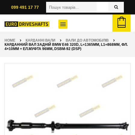
099 491 17 77
HOME
КАРДАННІ ВАЛИ
ВАЛИ ДО АВТОМОБІЛІВ
КАРДАННИЙ ВАЛ ЗАДНІЙ BMW E46 320D, L=1365ММ, L1=868ММ, ФЛ.
4×10ММ + ЕЛ.МУФТА 96ММ, DSBM-92 (DSP)