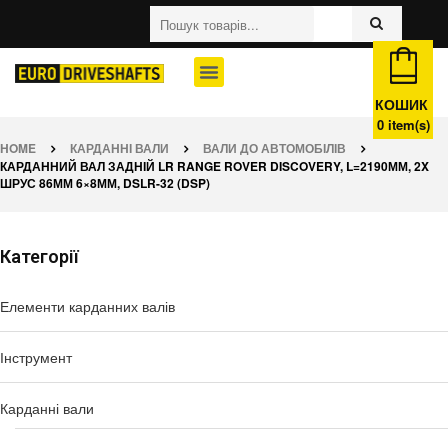
КОШИК
0
item(s)
HOME
КАРДАННІ ВАЛИ
ВАЛИ ДО АВТОМОБІЛІВ
КАРДАННИЙ ВАЛ ЗАДНІЙ LR RANGE ROVER DISCOVERY, L=2190ММ, 2X
ШРУС 86ММ 6×8ММ, DSLR-32 (DSP)
Категорії
Елементи карданних валів
Інструмент
Карданні вали