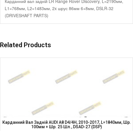
Карданний вал задній LR Range Rover Discovery, L=2190мм,
L1=768мм, L2=1483мм, 2x шрус 86мм 6×8мм, DSLR-32
(DRIVESHAFT PARTS)
Related Products
Карданний Вал Задній AUDI A8 D4/4H, 2010-2017, L=1840мм, Шр.
100мм + Шр. 25 Шл., DSAD-27 (DSP)