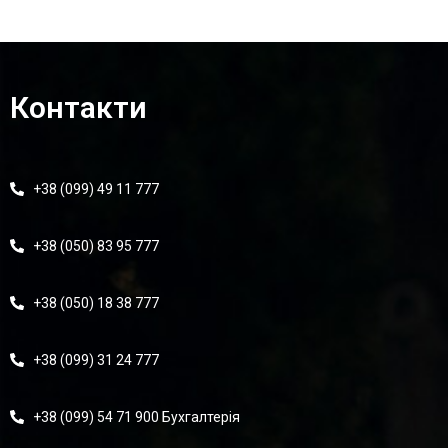
17 085,00
₴
Контакти
+38 (099) 49 11 777
+38 (050) 83 95 777
+38 (050) 18 38 777
Карданний Вал Задній AUDI A6 C6, 2005-2011, L=1852мм,
L1=827мм, 2 Шруса 100мм, DSAD-19 (DSP)
+38 (099) 31 24 777
22 710,00
₴
+38 (099) 54 71 900 Бухгалтерія