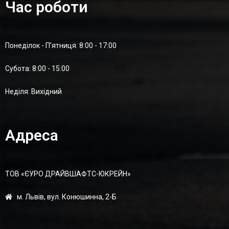
Час роботи
Понеділок - П'ятниця: 8:00 - 17:00
Суботa: 8:00 - 15:00
Карданний Вал Задній AUDI A3, VW Golf, SKODA Yeti, L=2223мм,
L1=1394мм, DSAD-13 (DSP)
Неділя: Вихідний
20 250,00
₴
Адреса
ТОВ «ЄУРО ДРАЙВШАФТC-ЮКРЕЙН»
м. Львів, вул. Конюшинна, 2-Б