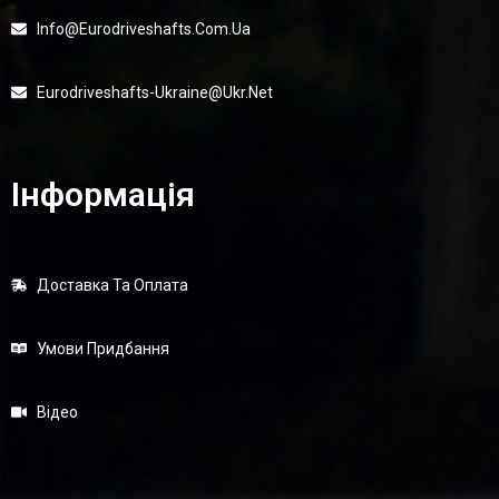
Info@eurodriveshafts.com.ua
Eurodriveshafts-Ukraine@ukr.net
Інформація
Карданний Вал Задній AUDI A6 C5, 1997-2005 2.5TD, L=1730мм,
Доставка Та Оплата
L1=675мм, 2 Шруса 100мм, DSAD-15 (DSP)
Умови Придбання
Відео