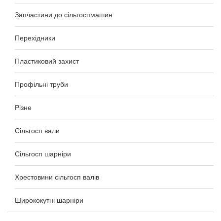
Запчастини до сільгоспмашин
Перехідники
Пластиковий захист
Профільні труби
Різне
Сільгосп вали
Сільгосп шарніри
Хрестовини сільгосп валів
Ширококутні шарніри