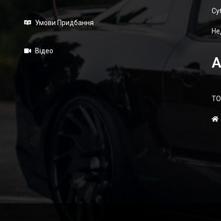
Суб
Умови Придбання
Не
Відео
А
ТО