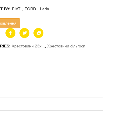
T BY:
FIAT
,
FORD
,
Lada
мовлення
RIES:
Хрестовини 23x...
,
Хрестовини сільгосп