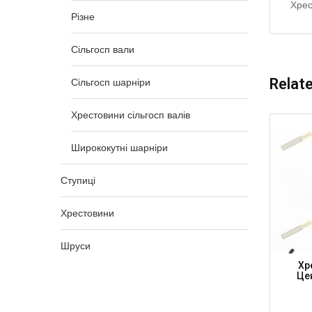
Хрес
Різне
Сільгосп вали
Relat
Сільгосп шарніри
Хрестовини сільгосп валів
Ширококутні шарніри
Ступиці
Хрестовини
Шруси
Змазка,
Хрестовина 23.8 X 61.3 INA
Хр
OVER
Універсальна, GU500-1S-INA (INA)
Це
RSAN)