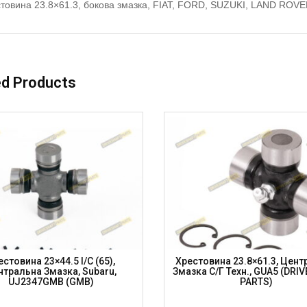
товина 23.8×61.3, бокова змазка, FIAT, FORD, SUZUKI, LAND ROV
ed Products
естовина 23×44.5 I/C (65),
Хрестовина 23.8×61.3, Цент
нтральна Змазка, Subaru,
Змазка С/г Техн., GUA5 (DRI
UJ2347GMB (GMB)
PARTS)