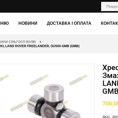
АНІЮ
НОВИНИ
ДОСТАВКА І ОПЛАТА
КОНТАК
ИНИ СІЛЬГОСП ВАЛІВ
ZUKI, LAND ROVER FREELANDER, GU500-GMB (GMB)
Хрес
Змаз
LAND
GMB
700,
SKU:
GU