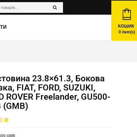
КОШИК
ТИ
0
item(s)
товина 23.8×61.3, Бокова
ка, FIAT, FORD, SUZUKI,
 ROVER Freelander, GU500-
 (GMB)
00
₴
500-GMB