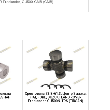
ER Freelander, GU500-GMB (GMB)
ральна
Хрестовина 23.8×61.3, Центр Змазка,
Х
VESHAFT
FIAT, FORD, SUZUKI, LAND ROVER
Уніве
Freelander, GU500N-TRS (TIRSAN)