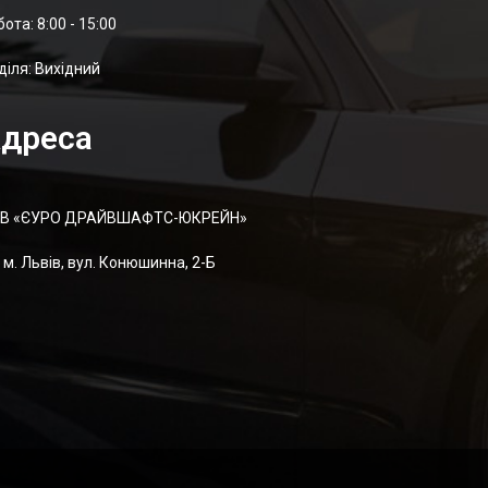
отa: 8:00 - 15:00
діля: Вихідний
дреса
В «ЄУРО ДРАЙВШАФТC-ЮКРЕЙН»
м. Львів, вул. Конюшинна, 2-Б